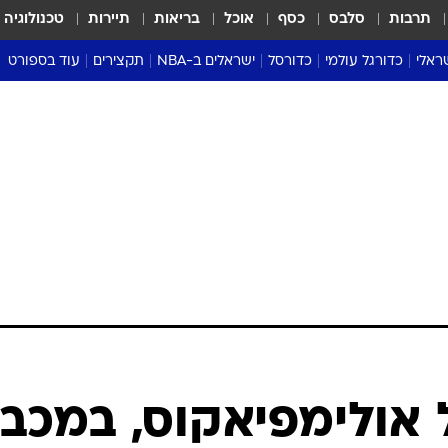
תרבות
סלבס
כסף
אוכל
בריאות
תיירות
טכנולוגיה
ראלי
כדורגל עולמי
כדורסל
ישראלים ב-NBA
תקצירים
עוד בספורט
ליגה אנגלית
ליגת העל
דני אבדיה
מונדיאל 2026
 העל
ליגה ספרדית
דאבל דריבל
NBA
נה
ליגה איטלקית
יורוליג וכדורסל אירופי
טבלאות
ו
ליגה גרמנית
ליגה לאומית
פודקאסטים
ליגה צרפתית
נבחרות ישראל בכדורסל
מסכמים מחזור
שראל
ליגת האלופות
כדורסל נשים
אבא של שבת
ית
הליגה האירופית
מעל הטבעת
דרום אמריקה
סערה בממלכה
טניס
טראש טוק
ספורט אמריקא
 אולימפיאקוס, במכבי
פוקר