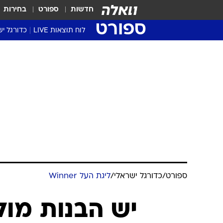
חדשות
ספורט
בחירות
ספורט
לוח תוצאות LIVE
כדורגל יש
ליגת העל Winner
סטט' ליגת
גביע המדי
גביע הטוט
שגרירים
נבחרות י
ליגה לאומ
ליגה א'
ספורט
/
כדורגל ישראלי
/
ליגת העל Winner
יש הבנות מול