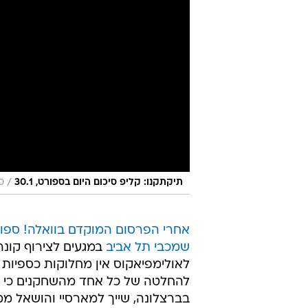
/
תיקתקנו: קליפ סיכום היום בספורט, 30.1
ס
אחרי הפרסום המוקדם בוואלה! ספו
שמכבי תל אביב
במגעים לצירוף קונרד
לאולימפיאקוס אין מחלוקות כספיות
להחלטה של כל אחד מהשחקנים כי הוא
בברצלונה, שייך למארסיי והושאל ממנ