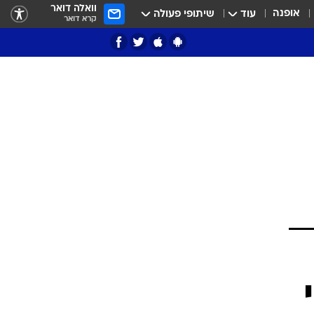
וואלה דואר
אופנה
עוד
שיתופי פעולה
קרא דואר
ציון 3
דאבל דריבל
י