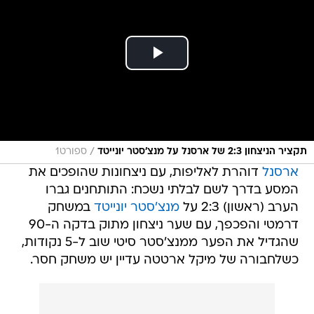
/
תקציר הניצחון 2:3 של ארסנל על מנצ'סטר יונייטד
ספורט1
ארסנל
דוהרת לאליפות, עם ניצחונות שהופכים את
המסע בדרך לשם לבלתי נשכח: התותחנים גברו
הערב (ראשון) 2:3 על
מנצ'סטר יונייטד
במשחק
דרמטי והפכפך, עם שער ניצחון מתוק בדקה ה-90
שהגדיל את הפער ממנצ'סטר סיטי שוב ל-5 נקודות,
כשלחבורה של מיקל ארטטה עדיין יש משחק חסר.