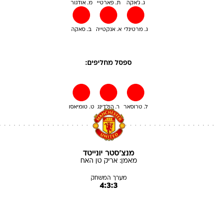
ג. ג'אקה
ת. פארטיי
מ. אודגור
ג. מרטינלי
א. אנקטייה
ב. סאקה
ספסל מחליפים:
ל. טרוסאר
ר. הולדינג
ט. טומיאסו
מנצ'סטר יונייטד
מאמן:
אריק
טן האח
מערך המשחק
4:3:3