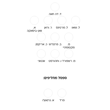
ד. דה חאה
ל. שואו
ל. מרטינס
ר. וראן
א.
וואן-ביסאקה
ס.
ב. פרננדש
כ. אריקסן
מקטומיניי
מ. רשפורד
ו. וחהורסט
אנטוני
ספסל מחליפים:
פרד
א. גרנאצ'ו