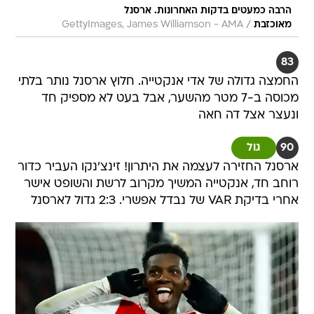
הרבה כמעטים בדקות האחרונות. ארסנל
/
מאוכזבת
GettyImages, James Williamson - AMA
83
החמצה גדולה של אדי אנקטייה. חלוץ ארסנל נותר בלתי
מכוסה ב-7 מטר מהשער, אבל בעט לא מספיק חד
ונעצר אצל דה חאה
90
גול
ארסנל החזירה לעצמה את היתרון! זינצ'נקו העביר כדור
רוחב חד, אנקטייה המשיך מקרוב לרשת והשופט אישר
אחרי בדיקת VAR של נבדל אפשרי. 2:3 גדול לארסנל