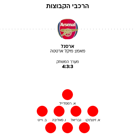
הרכבי הקבוצות
ארסנל
מאמן:
מיקל
ארטטה
מערך המשחק
4:3:3
א. רמסדייל
א. זינצ'נקו
גבריאל
ו. סאליבה
ב. וייט