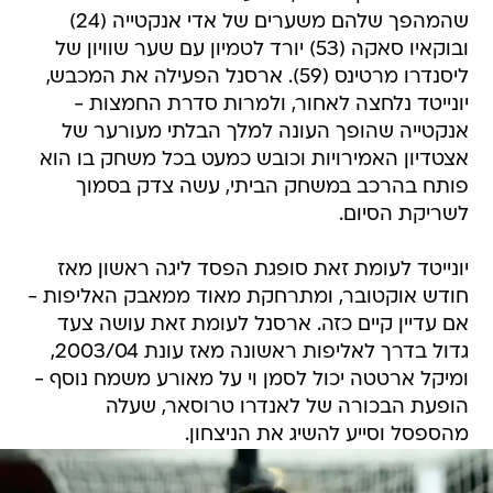
שהמהפך שלהם משערים של אדי אנקטייה (24)
ובוקאיו סאקה (53) יורד לטמיון עם שער שוויון של
ליסנדרו מרטינס (59). ארסנל הפעילה את המכבש,
יונייטד נלחצה לאחור, ולמרות סדרת החמצות -
אנקטייה שהופך העונה למלך הבלתי מעורער של
אצטדיון האמירויות וכובש כמעט בכל משחק בו הוא
פותח בהרכב במשחק הביתי, עשה צדק בסמוך
לשריקת הסיום.
יונייטד לעומת זאת סופגת הפסד ליגה ראשון מאז
חודש אוקטובר, ומתרחקת מאוד ממאבק האליפות -
אם עדיין קיים כזה. ארסנל לעומת זאת עושה צעד
גדול בדרך לאליפות ראשונה מאז עונת 2003/04,
ומיקל ארטטה יכול לסמן וי על מאורע משמח נוסף -
הופעת הבכורה של לאנדרו טרוסאר, שעלה
מהספסל וסייע להשיג את הניצחון.