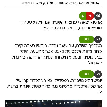
/
ארסנל מחפשת הכרעה. סאקה מול לוק שואו
רויטרס
46
ארסנל יצאה למחצית השנייה עם חילוף: טקהירו
טומיאסו נכנס, בן וייט המוצהב יצא
53
גול
המהפך הושלם, עם שער נהדר: בוקאיו סאקה קיבל
כדור בזווית אלכסונית כ-25 מטר מהשער, היתל
במקטומיניי ובעט מדויק וחד לפינה הרחוקה. 1:2 גדול
לארסנל
59
גול
יונייטד לא נשברת. רמסדייל יצא רע לכדור קרן של
אריקסן, וליסנדרו מרטינס נגח כדור קשתי שנחת ברשת.
2:2