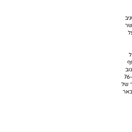
יב
 עשר
ל
ל
ף
וב
עלה מהספסל ורשם את אחת מהחמצות העונה כאשר פספס מול שער ריק (63), אבל בדקה ה-76
 של
ספיגות. הפועל באר