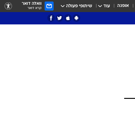
וואלה דואר
אופנה
עוד
שיתופי פעולה
קרא דואר
ציון 3
דאבל דריבל
י