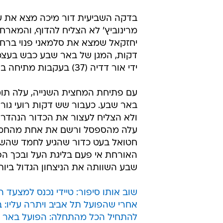
בדקה השביעית דור מיכה מצא את עד
מרינוביץ' לא הצליח להדוף, והמא
דקות, המגן של באר שבע כבש בעצמו
ידי אור דדיה (37) בעקבות מתיחה בשריר.
עם פתיחת המחצית השנייה, עלה תו
באר שבע. כעבור שש דקות רועי גו
ולא הצליח לעצור את הכדור הנהדר
חטואל בעט כדור שהגיע לחמד שהשל
שבע השוותה את הניצחון הגדול ביותר שלה מאז ה-0:6 על מ
שוב אותו סיפור: טיידי נכנס למצעד 
אחרי שהפועל תל אביב ויתרה עליו: ב
להתחיל הכל מהתחלה: הפועל באר ש