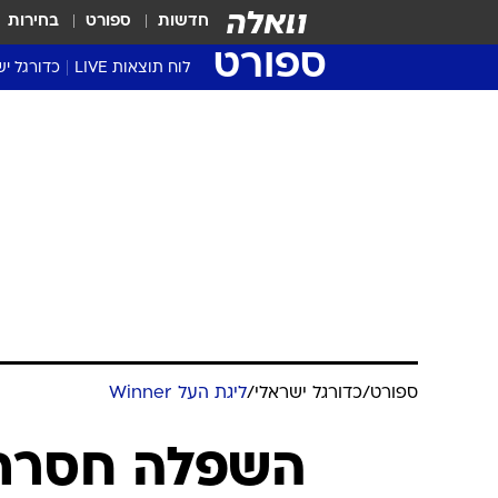
חדשות
ספורט
בחירות
ספורט
לוח תוצאות LIVE
כדורגל יש
ליגת העל Winner
סטט' ליגת
גביע המדי
גביע הטוט
שגרירים
נבחרות י
ליגה לאומ
ליגה א'
ספורט
/
כדורגל ישראלי
/
ליגת העל Winner
השפלה חסרת 