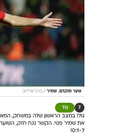
/
שער מוקדם. שמיר
ברני ארדוב
7
גול
גול! במצב הראשון שלה במשחק, המארח
את שמיר פנוי. הקשר נגח חזק, השוער
ל-0:1!