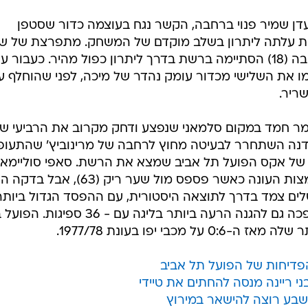
ן שמיר פנוי ברחבה, הקשר נגח בעוצמה כדור שסטפן
רחת עלתה ליתרון בשלב מוקדם של המשחק. מתפרצת של שג
יחזקאל שמצא את סלמאני פנוי ברחבה (18) הסתיימה ברשת בדרך ליתרון כפול מהיר. כעבור
 את השלישי מכדור עומק נהדר של מיכה, לפני שהוחלף ע
מר חמד במקום סלמאני שנפצע ודחק מקרוב את הרביעי ש
רדנה השתחרר לבעיטה מחוץ לרחבה של מרינוביץ' שהתעופ
 של אקס הפועל תל אביב שמצא את הרשת. סאפי סוליימאנ
ים צמד בדרך לתוצאה היסטורית, עם ההפסד הגדול ביותר
האורחת אי פעם בליגת העל ובכך הפכה גם להגנה הרעה ביותר בליגה עם - 36 
כבי יפו בעונת 1977/78.
הפדיחות של הפועל תל אביב
ני ריינה מנסה להחתים את טיידי
בע רוצה להישאר במירוץ