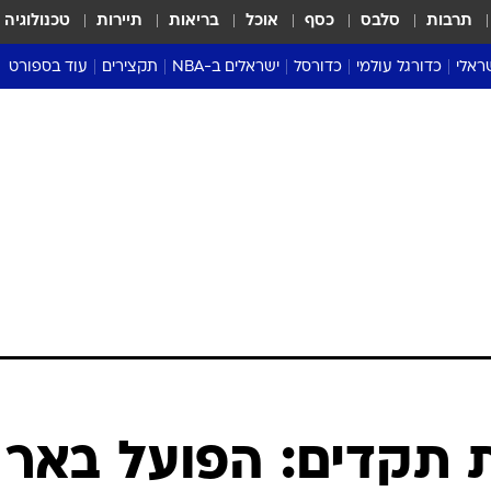
תרבות
סלבס
כסף
אוכל
בריאות
תיירות
טכנולוגיה
ראלי
כדורגל עולמי
כדורסל
ישראלים ב-NBA
תקצירים
עוד בספורט
ליגה אנגלית
ליגת העל
דני אבדיה
מונדיאל 2026
 העל
ליגה ספרדית
דאבל דריבל
NBA
נה
ליגה איטלקית
יורוליג וכדורסל אירופי
טבלאות
ו
ליגה גרמנית
ליגה לאומית
פודקאסטים
ליגה צרפתית
נבחרות ישראל בכדורסל
מסכמים מחזור
שראל
ליגת האלופות
כדורסל נשים
אבא של שבת
ית
הליגה האירופית
מעל הטבעת
דרום אמריקה
סערה בממלכה
טניס
טראש טוק
ספורט אמריקא
תקדים: הפועל באר
פוקר