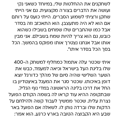
לשחקנים את ההחלטות שלי, במיוחד כשאני נקי
ועושה את הדברים בצורה מקצועית. גם אני הייתי
שחקן ורציתי לשמוע הסברים. הייתי כועס על רותם
אם הוא לא היה מתעצבן. הוא התאכזב וזה בסדר
אבל כמו שהחברים שלו שמחים בשבילו כשהוא
כובש, גם הוא צריך להיות שמח בשבילם. אני מבין
אותו אבל אנחנו נצטרך אותו מפוקס בהמשך. הכל
בסך הכל בסדר איתו".
איתי שכטר עלה אתמול כמחליף למשחק ה-400
שלו בליגת העל בישראל וכיאה למעמד, כבש את
השער השלישי שהיה סיום של מהלך כדורגל יוצא
דופן באיכותו. שכטר סגר את המעגל באיצטדיון בו
החל את דרכו בליגה הראשונה במדי נוף הגליל,
שבתקופה ההיא עוד קראו לה בשמה הקודם הפועל
נצרת עלית. שכטר ממשיך לעבוד קשה ולהילחם על
הדקות שלו וברדה נותן לו. לשאלה אם הפועל באר
שבע היא הקבוצה הטובה בארץ כרגע, הוא אמר: