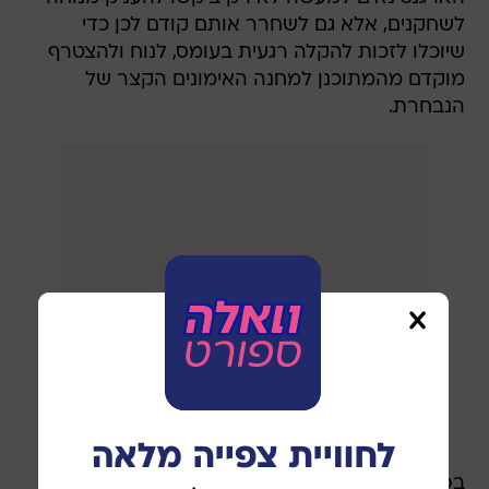
לשחקנים, אלא גם לשחרר אותם קודם לכן כדי
שיוכלו לזכות להקלה רגעית בעומס, לנוח ולהצטרף
מוקדם מהמתוכנן למחנה האימונים הקצר של
הנבחרת.
בפרמיירליג ישנם בסך הכל שישה נציגים שעשויים