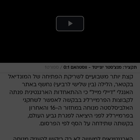
/
תקציר: מנצ'סטר יונייטד - ווסטהאם 0:1
ספורט1
קצת יותר משבועיים לשריקת הפתיחה של המונדיאל
בקטאר, הלילה (בין שלישי לרביעי) נחשף באתר
האנגלי "דיילי מייל" כי ההתאחדות הארגנטינית פנתה
לקבוצות הפרמיירליג בבקשה לאפשר לשחקני
האלביסלסטה מנוחה במחזור ה-16 והאחרון
בפרמיירליג לפני היציאה לפגרת גביע העולם,
בקשתה שתידחה על הסף לפי הפרסום.
הארגנטינאים למעשה לא רק ביקשו להעניק מנוחה