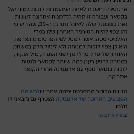
/
רבים עליו. ליסנדרו מרטינס
רויטרס
ארגנטינה נחשבת לאחת המועמדות לזכות במונדיאל
בקטאר ועבורה זו תהיה הזדמנות אחרונה לעשות
זאת כשבסגל שלה ליאונל מסי בן ה-35, שהודיע כי
זהו צפוי להיות הטורניר האחרון שלו במדי
האלביסלסטה. אשר למסי, לפי הפרסומים בצרפת
הוא כן צפוי לזכות למנוחה ולא ליטול חלק במשחק
האחרון של פריז סן ז'רמן לפני הפגרה, מול אוקזר,
במטרה להגיע רענן כמה שיותר לקטאר ולנסות
לזכות בתואר נוסף עם ארגנטינה אחרי הקופה
אמריקה.
הדיווח הבוקר מתפרסם יממה אחרי ש
לרשימת
הפצועים הארוכה של ארגנטינה
הצטרף גם ג'ובאני לו
סלסו.
נבחרת ארגנטינה