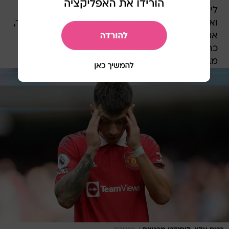
לייצג את ארגנטינה במונדיאל והם ליסנדרו מרטינס
ואלחנדרו גרנאצ'ו בן ה-18, שניהם ממנצ'סטר יונייטד,
אמיליאנו בואנדיה ואמיליאנו מרטינס מאסטון וילה,
כריסטיאן רומרו מטוטנהאם ואלכסיס מקאליסטר
מברייטון.