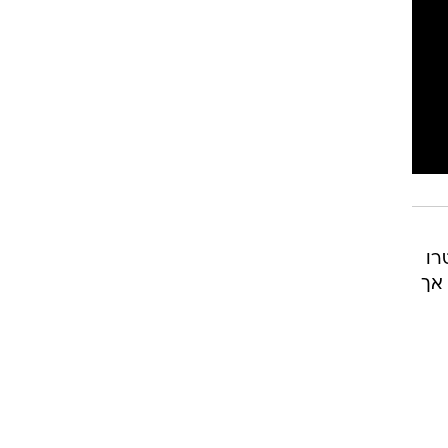
רוגבי וקריקט
גולף
ביליארד
תקצירים
רו
 אך