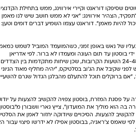
טים שסיפקו דוראנט וקיירי אירווינג, ממש בתחילת הקדנצי
קיד, הצהיר אירווינג: "אני לא ממש חושב שיש לנו מאמן
יכול להיות מאמן". דוראנט עצמו השמיע דברים דומים וטען: 
לנעליו של נאש באופן זמני, כשהמועמד המוביל לשמש כמאמ
די בוסטון עד תום העונה ומעמדו לא ברור. לפי אדריאן
ווז'נראוסקי, זה עשוי לקרות כבר ב-24-48 השעות הקרובות, שכן שיחות מתקדמות בין הצדד
 לפני שקיבל את הג'וב בסלטיקס, "יהיה מחליף מאוד הגיוני
", "אם ברוקלים תוכל להתעלם מהבלגן הגדול שגרם להשעיית
רה על פסגת המזרח, בוסטון צפויה להקשיב להצעות על יודוק
 בה הוא מוליך את המועדון", צייץ גארי וושבורן מ"בוסטון
ים להקשיב להצעות. הסיכויים שיודוקה יחזור לאמן את הסלטי
לפי שאמס צ'ראניה, בבוסטון אפילו לא ידרשו פיצוי עבור ה