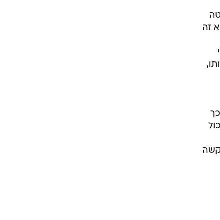
טה
א זה
תו,
כך
ול
 קשה