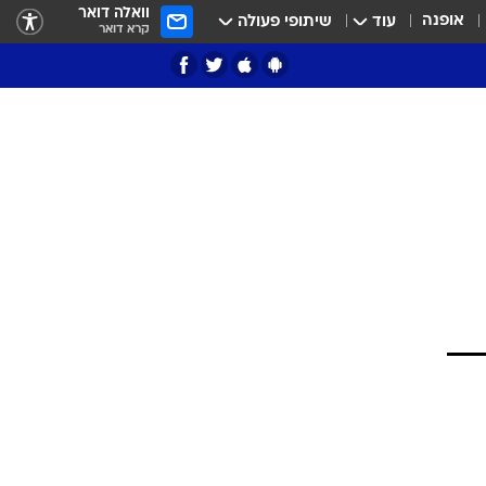
וואלה דואר
אופנה
עוד
שיתופי פעולה
קרא דואר
ציון 3
דאבל דריבל
י