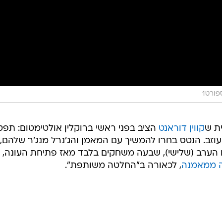
פורט1
ת ש
קווין דוראנט
הציב בפני ראשי ברוקלין אולטימטום: תפט
עוזב. הנטס בחרו להמשיך עם המאמן והג'נרל מנג'ר שלהם,
 הערב (שלישי), שבעה משחקים בלבד מאז פתיחת העונה,
 ממאמנה
, לכאורה ב"החלטה משותפת".