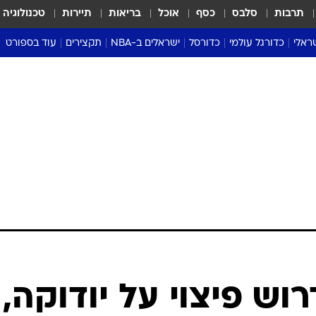
תרבות
סלבס
כסף
אוכל
בריאות
תיירות
טכנולוגיה
ראלי
כדורגל עולמי
כדורסל
ישראלים ב-NBA
תקצירים
עוד בספורט
ליגה אנגלית
ליגת העל
דני אבדיה
מונדיאל 2026
 העל
ליגה ספרדית
דאבל דריבל
NBA
נה
ליגה איטלקית
יורוליג וכדורסל אירופי
טבלאות
ו
ליגה גרמנית
ליגה לאומית
פודקאסטים
ליגה צרפתית
נבחרות ישראל בכדורסל
מסכמים מחזור
שראל
ליגת האלופות
כדורסל נשים
אבא של שבת
ית
הליגה האירופית
מעל הטבעת
דרום אמריקה
סערה בממלכה
טניס
טראש טוק
ספורט אמריקא
וש פיצוי על יודוקה,
פוקר