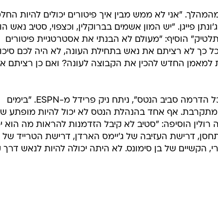
הלך. "אני לא ממש מבין איך פיטורים יכולים להיות החל
נתן פייגן. "יש המון אשמים בברוקלין, וכצפוי, סטיב נאש הו
יק" הוסיף: "מעולם לא הבנתי את אסטרטגיית פיטורים
 כך לא רציתם את נאש בתחילת העונה, לא היה לכם סיכוי
ת למאמן החדש להכין את הקבוצה לעונה? ואם כן רציתם או
"מאז ינואר, נאש נראה עייף מאוד מכל הדרמה סביב הנטס", ניתח ניק פרידל מ-ESPN. "בימים
מתקרבת. אף אחד בהנהלת הנטס לא יכול להיות מופתע ש
רולין הוסיפה: "סטיב לא קיבל הזדמנות להראות מה הוא יכ
התחסן, דרישת העזיבה של ג'יימס הארדן, דרישת הטרייד של
י, הקשיים של בן סימונס. לא היתה יכולה להיות לנאש דרך