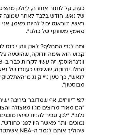
כעת, קל לחזור אחורה, לחלק מהציטו
של נאש. חודש בלבד לאחר שמונה לתפ
ראשי. דוראנט יכול להיות מאמן. אני 
מאמץ משותף של כולם".
ומה לגבי המחליף? ז'אק ווהן ייכנס 
קבוע הוא אימה יודוקה, שהושעה על י
החלו. יודוקה, ששימש כעוזרו של נאש
לנאש", כך טען ג'יי קינג מ"האתלטיק
מבוסטון".
לפי דיווחים, אף שמדובר ביריבה ישי
"הם מאוד מרוצים מג'ו מאצולה והצורה
גלוב". "לכן, סביר להניח שיהיו מוכנ
נמוכים יותר מאשר היו לפני כחודש". 
שהוליך אותם לגמר ה-NBA אשתקד.