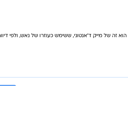
 זה של מייק ד'אנטוני, ששימש כעוזרו של נאש, ולפי דיווח
בשליחת התגובה אני מסכים
לתנאי ה