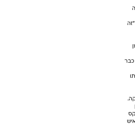
ה
"זה
ן
ים כבר
ו
ה.
קס
איש