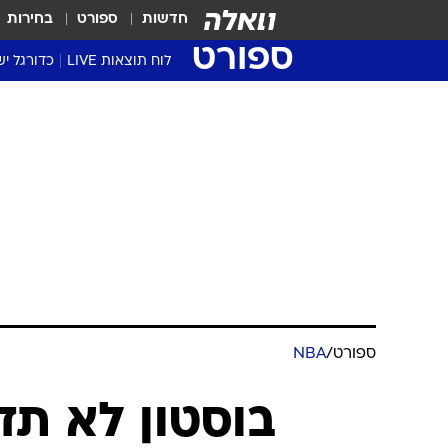
חדשות
ספורט
בחירות
ספורט
לוח תוצאות LIVE
כדורגל יש
ליגת העל Winner
סטט' ליגת
גביע המדי
גביע הטוט
שגרירים
נבחרות י
ליגה לאומ
ליגה א'
ספורט
/
NBA
בוסטון לא תדר