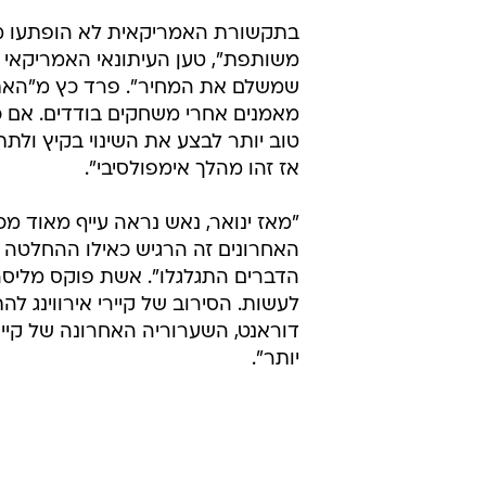
בתקשורת האמריקאית לא הופתעו מהמ
משותפת", טען העיתונאי האמריקאי ג'ו
שמשלם את המחיר". פרד כץ מ"האתלט
מאמנים אחרי משחקים בודדים. אם כל
טוב יותר לבצע את השינוי בקיץ ולת
אז זהו מהלך אימפולסיבי".
האחרונים זה הרגיש כאילו ההחלטה 
הדברים התגלגלו". אשת פוקס מליסה 
לעשות. הסירוב של קיירי אירווינג ל
דוראנט, השערוריה האחרונה של קייר
יותר".