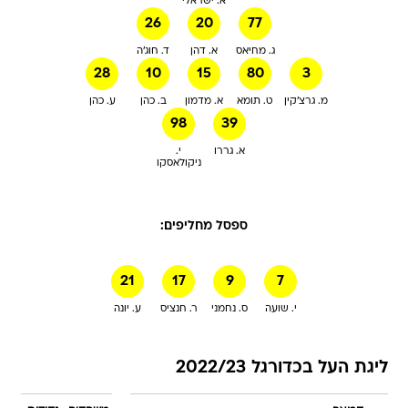
א. ישראלי
26
20
77
ג. מחיאס
א. דהן
ד. חוג'ה
28
10
15
80
3
מ. גרצ'קין
ט. תומא
א. מדמון
ב. כהן
ע. כהן
98
39
א. גררו
י.
ניקולאסקו
ספסל מחליפים:
21
17
9
7
י. שועה
ס. נחמני
ר. חנציס
ע. יונה
ליגת העל בכדורגל 2022/23