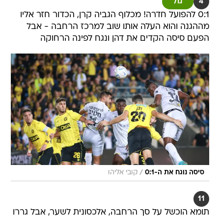
4
גול
0:1 להפועל חדרה! מכלוף הגביה קרן, הכדור חזר אליו
מההגנה והוא העלה אותו שוב למרכז הרחבה - אבל
הפעם סיסה הקדים את דהן ונגח לפינה הרחוקה
/
סיסה נוגח את ה-0:1
קובי אליהו
11
תומא הוכשל על סך הרחבה, אלכסונית לשער, אבל גררו