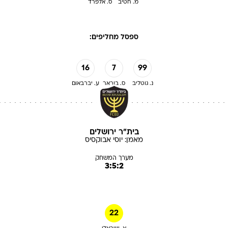
מ. חטיב
ס. אלפרד
ספסל מחליפים:
16
7
99
נ. גוטליב
ס. בוראר
ע. יברבאום
בית"ר ירושלים
מאמן:
יוסי
אבוקסיס
מערך המשחק
3:5:2
22