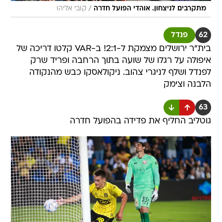
/
מתקרבים לניצחון. אוהדי הפועל חדרה
קובי אליהו
62
פנדל
בית"ר ירושלים מצמקת ל-2:1! ב-VAR קלטו דריכה של
איפולה על רגלו של שועה בתוך הרחבה ופריד שרק
לפנדל ושלף לניגרי צהוב. ניקולאסקו כבש מהנקודה
הלבנה וצימק
63
גוטליב החליף את פדידה בהפועל חדרה