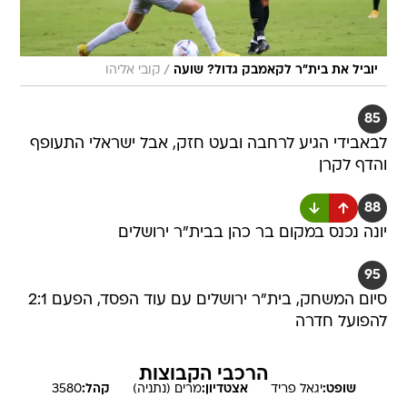
/
יוביל את בית"ר לקאמבק גדול? שועה
קובי אליהו
85
לבאבידי הגיע לרחבה ובעט חזק, אבל ישראלי התעופף
והדף לקרן
88
יונה נכנס במקום בר כהן בבית"ר ירושלים
95
סיום המשחק, בית"ר ירושלים עם עוד הפסד, הפעם 2:1
להפועל חדרה
הרכבי הקבוצות
שופט:
יגאל
פריד
אצטדיון:
מרים (נתניה)
קהל:
3580