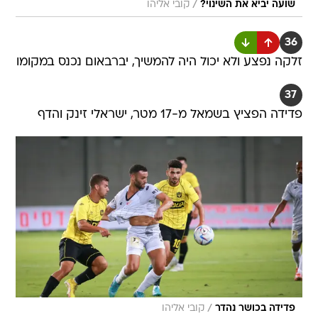
/
שועה יביא את השינוי?
קובי אליהו
36
זלקה נפצע ולא יכול היה להמשיך, יברבאום נכנס במקומו
37
פדידה הפציץ בשמאל מ-17 מטר, ישראלי זינק והדף
/
פדידה בכושר נהדר
קובי אליהו