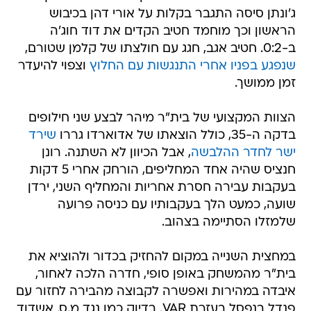
ג'ונתן סיסה התגבר בקלות על אורי דהן בכיבוש
הראשון וכך מוחמד חטיב הקדים את דוד חוג'ה
ב-0:2. חטיב אגב, חגג עם חולצתו של קלמן שטורם,
שנפגע בפניו אחרי התנגשות עם החלוץ
וצפוי להיעדר
זמן ממושך.
הצוות המקצועי של בית"ר מיהר לבצע שני חילופים
בדקה ה-35, כולל הוצאתו של אדוארדו גררו
שירד
ישר לחדר ההלבשה
, אבל הכיוון לא השתנה. רונן
חנציס שהיה אחד המחליפים, הורחק אחרי 5 דקות
בעקבות עבירה חסרת אחריות והמחליף השני, ירדן
שועה, כמעט הלך בעקבותיו עם כניסה פרועה
שלמזלו הסתיימה בצהוב.
במחצית השנייה במקום להחזיק בכדור ולהוציא את
בית"ר מהמשחק באופן סופי, חדרה הלכה לאחור,
איבדה במהירות ואפשרה לקבוצה מהבירה לחזור עם
פנדל בנפסל בעזרת VAR. בדיוק כמו נגד מ.ס. אשדוד