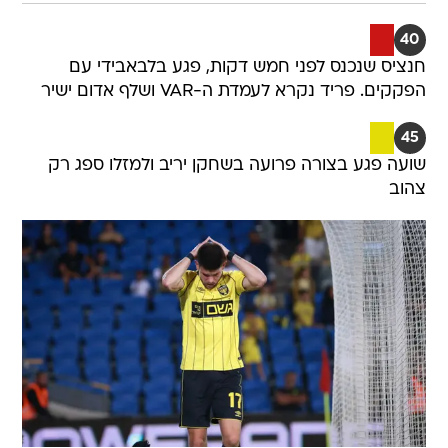
40
חנציס שנכנס לפני חמש דקות, פגע בלבאבידי עם
הפקקים. פריד נקרא לעמדת ה-VAR ושלף אדום ישיר
45
שועה פגע בצורה פרועה בשחקן יריב ולמזלו ספג רק
צהוב