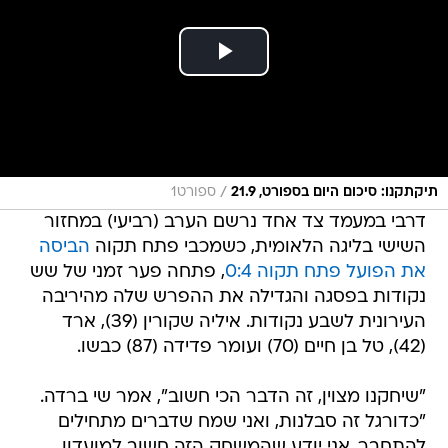
/
תיקתקנו: סיכום היום בספורט, 21.9
ספורט1
דרבי במעמד צד אחד נרשם הערב (רביעי) במחזור
השישי בליגה הלאומית, כשמכבי פתח תקוה
הביסה
את הפועל פתח תקוה 0:4
, פתחה פער זמני של שש
נקודות בפסגה והגדילה את ההפרש שלה מהיריבה
העירונית לשבע נקודות. איליה שקורין (39), ארד
(42), טל בן חיים (70) ועומר פדידה (87) כבשו.
"שיחקנו מצוין, זה הדבר הכי חשוב", אמר שי ברדה.
"כדורגל זה סבלנות, ואני שמח שדברים מתחילים
להתחבר. אני יודע שהמשחק הזה חשוב למועדון,