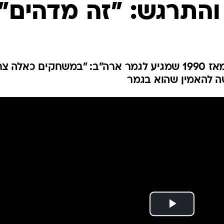
ענפים נוספים
התרגש: "זה מדהים"
לוח שידורים
החידה של ספור
ארכיון מדורים
כתבו לנו
הספרדי הפך לבן ה-19 הראשון מאז 1990 שמגיע לגמר ארה"ב: "במשחקים כאלה 
ה להאמין שהוא בגמר