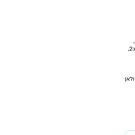
לאחר שהגיע עד גמר רולאן גארוס מוקדם יותר השנה. הנורבגי ניצח את קארן חצ'אנוב 6:7 (5), 2:6,
ולאן