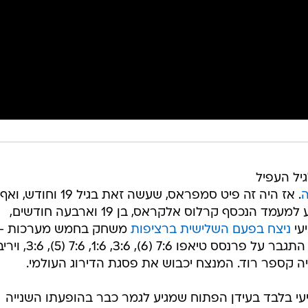
יל העפיל
ה
. אז היה זה פיט סמפראס, שעשה זאת בגיל 19 וחודש, ואף
הוכתר כאלוף. ביום ראשון הקרוב יגיע למעמד הנכסף קרלוס אלקראס, בן 19 וארבעה חודשים,
עי
ניצח בפעם השלישית ברציפות
משחק בחמש מערכות -
אחרי מארין צ'יליץ' יאניק זינר, הפעם התגבר על פרנסס 
ה קספר רוד. המנצח יכבוש את פסגת הדירוג העולמי.
י בלבד בעידן הפתוח שמגיע לגמר כבר בהופעתו השנייה