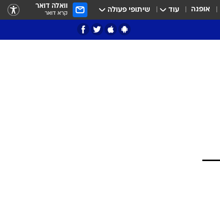
וואלה דואר
אופנה
עוד
שיתופי פעולה
קרא דואר
ציון 3
דאבל דריבל
י