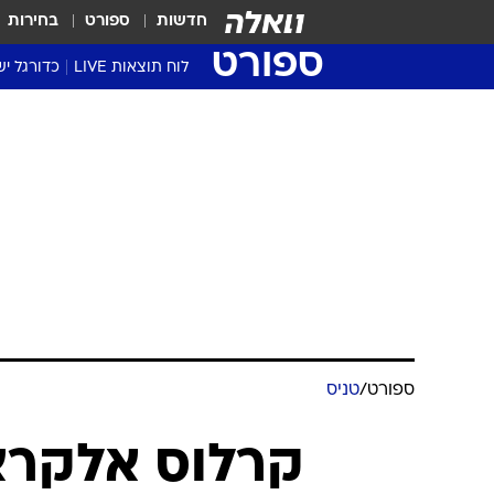
חדשות
ספורט
בחירות
ספורט
לוח תוצאות LIVE
כדורגל יש
ליגת העל Winner
סטט' ליגת
גביע המדי
גביע הטוט
שגרירים
נבחרות י
ליגה לאומ
ליגה א'
ספורט
/
טניס
קרלוס אלקרא