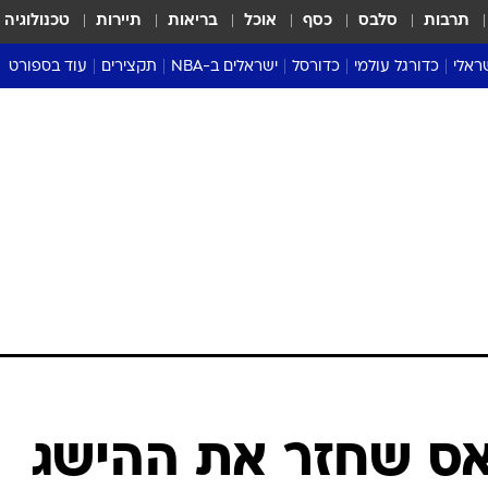
תרבות
סלבס
כסף
אוכל
בריאות
תיירות
טכנולוגיה
ראלי
כדורגל עולמי
כדורסל
ישראלים ב-NBA
תקצירים
עוד בספורט
ליגה אנגלית
ליגת העל
דני אבדיה
מונדיאל 2026
 העל
ליגה ספרדית
דאבל דריבל
NBA
נה
ליגה איטלקית
יורוליג וכדורסל אירופי
טבלאות
ו
ליגה גרמנית
ליגה לאומית
פודקאסטים
ליגה צרפתית
נבחרות ישראל בכדורסל
מסכמים מחזור
שראל
ליגת האלופות
כדורסל נשים
אבא של שבת
ית
הליגה האירופית
מעל הטבעת
דרום אמריקה
סערה בממלכה
טניס
טראש טוק
ספורט אמריקא
ס שחזר את ההישג
פוקר