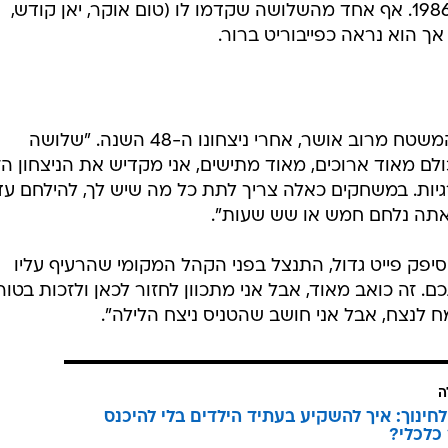
בטורניר, והראשון שעושה זאת מאז 1986. אף אחד מהשלושה שקדמו לו (טום אוקר, יאן קודש,
 אך הוא נראה כפייבוריט ברור.
"זה מדהים", אמר לאחר שקרס על המשטח מרוב אושר, אחרי ניצחונו ה-48 השנה. "שלושה
ם מאוד ארוכים, מאוד מתישים, אני מקדיש את הניצחון הז
יות. במשחקים כאלה צריך לתת כל מה שיש לך, להילחם עד
אתה נלחם חמש או שש שעות".
יפק פייט גדול, התנצל בפני הקהל המקומי שהרעיף עליו
. זה כואב מאוד, אבל אני מתכוון לחזור לכאן ולזכות בטור
מח לנצח, אבל אני חושב שהטניס ניצח הלילה".
ה
לחינוך: איך להשקיע בעתיד הילדים בלי להיכנס
כלכלי?