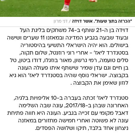
/
"הכרזה בתוך שעות". אושר דוידה
דני מרון
דוידה בן ה-21 שותף ב-74 משחקים בליגת העל
ובעוד שבעה בגביע המדינה ובמאזנו 11 שערים ושישה
בישולים. הוא יהיה הישראלי התשיעי בהיסטוריה
בסטנדרד ליאז' - אחרי רוני רוזנטל, שלום תקוה,
סלים טועמה, רמי גרשון, מאור בוזגלו, דודו ביטון, טל
בן חיים וגם עדן שמיר שישתף איתו פעולה העונה
בקבוצה. ישראלי נוסף שהיה בסטנדרד ליאז' הוא גיא
לוזון שאימן את הקבוצה .
סטנדרד ליאז' זכתה בעברה ב-10 אליפויות בלגיה,
האחרונה שבהן ב-2017/18, עונה שבה השלימה
דאבל מקומי עם זכייה בגביע. העונה היא חווה פתיחת
עונה לא פשוטה ואחרי חמישה מחזורים במאזנה
ניצחון אחד בלבד, תיקו ושלושה הפסדים.