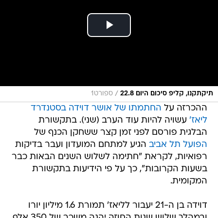
/
תיקתקנו, קליפ סיכום היום 22.8
ספורט1
ההכרזה על
החתמתו של אושר דוידה בסטנדרד
ליאז'
עשויה להיות עוד הערב (שני). בתקשורת
הבלגית פורסם לפני זמן קצר ששחקן הכנף של
הפועל תל אביב
הגיע למתחם המועדון ועבר בדיקות
רפואיות, לקראת "חתימה לשלוש השנים הבאות כבר
בשעות הקרובות", כך על פי הידיעות בתקשורת
המקומית.
דוידה בן ה-21 יעבור לליאז' תמורת 1.6 מיליון יורו
ובמהלך שלוש שנות החוזה יהנה משכר של 350 אלף