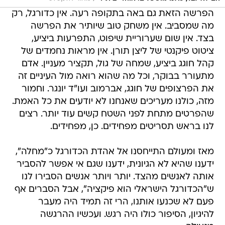
הפרשה הזאת גם באה בתקופה רעה. אין כדורגל, רק
מה שמסביב. אין משחק טוב שיותיר את הפרשה
בצד. אין שום שערוריית שיפוט, התפרעות ביציע,
ציטוט פיקנטי של ליצן תורן. אין מראות נחמדים של
קהל חוגג ביציע, שמחה של גול, תקציר מעניין. אדם
מתעורר בבוקר, וכל מה שהוא רואה מול העיניים זה
את הפרצופים של חוגג, אברמוב ועו"ד יונגר. וחמור
מזה, כולנו מעריכים שאנחנו לא יודעים את כל האמת.
שהפרטים מתחת לפני השטח קשים עוד יותר. רצים
לנו בראש תסריטים מפחידים. כן, מפחידים.
מאז ומעולם התייחסנו אל אהדת הכדורגל כ"מחלה",
ידענו שהיא לא הגיונית, ידענו שגם אי אפשר להסביר
אותה לאנשים מהצד. יותר ויותר אנשים הסבירו לנו
ש"הכדורגל הישראלי הוא פיקציה", אבל הסברים אף
פעם לא שכנעו אותנו, הרי זה תמיד היה מעבר
להיגיון, הסיפור כולו היה רגש. ועכשיו ההרגשה