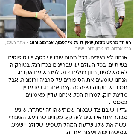
/
האוהד מרגיש מוזנח, שאין לו על מי לסמוך. אברמוב וחוגג
אתר רשמי,
ברני ארדוב, דני מרון, דורון שיינר
אנחנו לא נאיבים. בכל תחום שבו יש כסף, יש טיפוסים
בעייתיים. בכל העולם יש עבריינים בכדורגל. בטורקיה
לא משלמים, ביוון בעלים נכנס למגרש עם אקדח,
אנחנו שומעים את הסיפורים על סרביה ורומניה. אבל
תמיד יש תקווה שפה זה קצת אחרת. שזו עדיין
מדינת חוק. למרות הכל, אנחנו עדיין מאמינים
בממסד.
עדיין יש בנו צד שבטוח שמתישהו זה יסתדר. שיגיע
מבוגר אחראי וישים לזה קץ. מקווים שהרעש הציבורי
יעשה את שלו. שדעת הקהל תשפיע, שקולנו יישמע,
שמישהו יבוא ויעצור את זה.