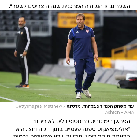
השערים. זו הנקודה המרכזית שנהיה צריכים לשפר".
/
עוד משחק הכנה רע במיוחד. מרטינס
GettyImages, Matthew
Ashton - AMA
הפרשן דימיטריס כריסטופידליס לא ריחם:
"אולימפיאקוס ספגה פעמיים בתוך דקה וחצי. היא