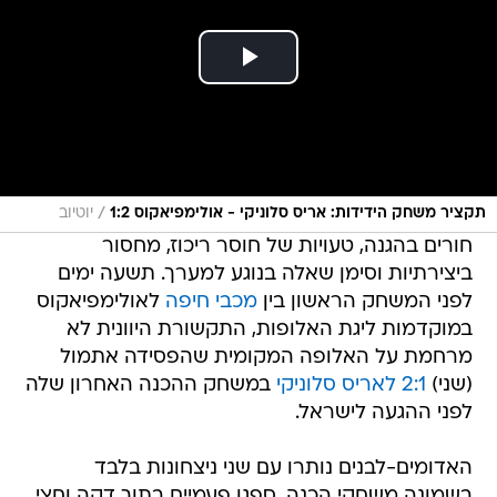
/
תקציר משחק הידידות: אריס סלוניקי - אולימפיאקוס 1:2
יוטיוב
חורים בהגנה, טעויות של חוסר ריכוז, מחסור
ביצירתיות וסימן שאלה בנוגע למערך. תשעה ימים
לפני המשחק הראשון בין
מכבי חיפה
לאולימפיאקוס
במוקדמות ליגת האלופות, התקשורת היוונית לא
מרחמת על האלופה המקומית שהפסידה אתמול
(שני)
2:1 לאריס סלוניקי
במשחק ההכנה האחרון שלה
לפני ההגעה לישראל.
האדומים-לבנים נותרו עם שני ניצחונות בלבד
בשמונה משחקי הכנה, ספגו פעמיים בתוך דקה וחצי