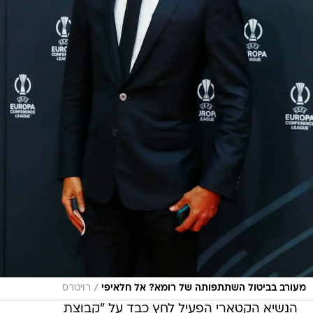
/
מעורב בביטול השתתפותה של רומא? אל חלאיפי
רויטרס
הנשיא הקטארי הפעיל לחץ כבד על "קבוצת
פרידקין" המחזיקה בבעלות רומא לא לפגוש את
ברצלונה. בידיעה שפורסמה ב"קוריירה דלו ספורט"