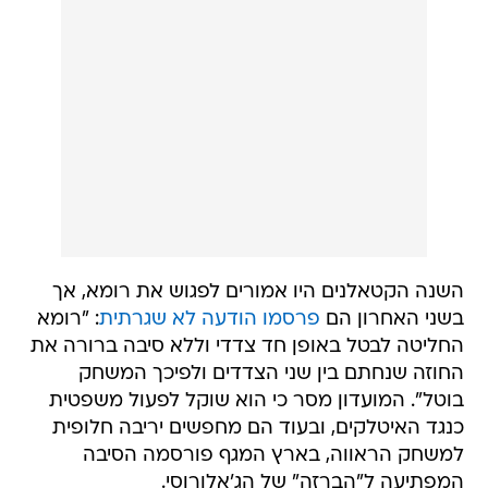
השנה הקטאלנים היו אמורים לפגוש את רומא, אך
בשני האחרון הם
פרסמו הודעה לא שגרתית
: "רומא
החליטה לבטל באופן חד צדדי וללא סיבה ברורה את
החוזה שנחתם בין שני הצדדים ולפיכך המשחק
בוטל". המועדון מסר כי הוא שוקל לפעול משפטית
כנגד האיטלקים, ובעוד הם מחפשים יריבה חלופית
למשחק הראווה, בארץ המגף פורסמה הסיבה
המפתיעה ל"הברזה" של הג'אלורוסי.
כידוע, לצד ריאל מדריד ויובנטוס, ברצלונה היא אחת