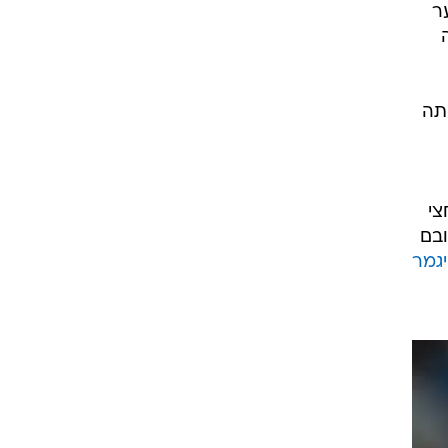
ר
תה
צי
2 מצבי כיבוש, רובם
גמר