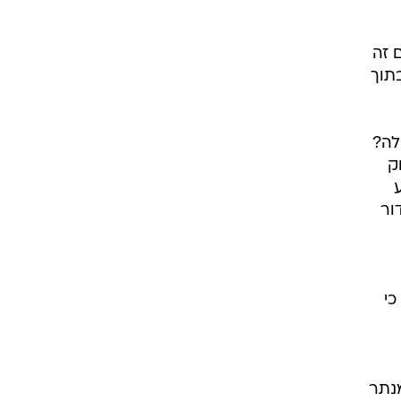
 זה
תוך
לה?
ק
ור
כי
מנתר