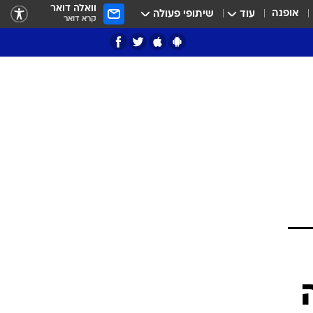
וואלה דואר
אופנה
עוד
שיתופי פעולה
קרא דואר
ציון 3
דאבל דריבל
י