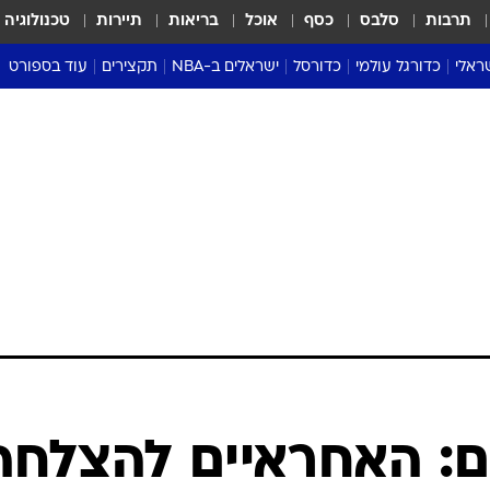
תרבות
סלבס
כסף
אוכל
בריאות
תיירות
טכנולוגיה
ראלי
כדורגל עולמי
כדורסל
ישראלים ב-NBA
תקצירים
עוד בספורט
ליגה אנגלית
ליגת העל
דני אבדיה
מונדיאל 2026
 העל
ליגה ספרדית
דאבל דריבל
NBA
נה
ליגה איטלקית
יורוליג וכדורסל אירופי
טבלאות
ו
ליגה גרמנית
ליגה לאומית
פודקאסטים
ליגה צרפתית
נבחרות ישראל בכדורסל
מסכמים מחזור
שראל
ליגת האלופות
כדורסל נשים
אבא של שבת
ית
הליגה האירופית
מעל הטבעת
דרום אמריקה
סערה בממלכה
טניס
טראש טוק
ספורט אמריקא
ם: האחראיים להצלחה
פוקר