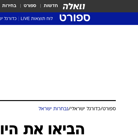
חדשות
ספורט
בחירות
ספורט
לוח תוצאות LIVE
כדורגל יש
ליגת העל Winner
סטט' ליגת
גביע המדי
גביע הטוט
שגרירים
נבחרות י
ליגה לאומ
ליגה א'
ספורט
/
כדורגל ישראלי
/
נבחרות ישראל
הביאו את היו