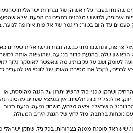
ם שהונחו בעבר על ראשיהן של נבחרות ישראליות שהגיעו
ות אירופה, ולחשוש מלהניח כתרים גם הפעם, אלא שהפעם
עמיים עד היום בטורנירי גמר של אליפות אירופה לנוער, ב
מול צרפת, ותחשבו מתי כבשה נבחרת ישראלית שערים כא
הראשון שלה, בהנעת כדור בנגיעה, שהוציאה אותה למשח
ועה לעומק ושב על עקבותיו, מה שאפשר לאוסקר גלוך לנוע
לרביבו, לקבל את מסירת האומן של לוגסי ואז להעביר כד
רחיק ושחקן טכני יכול להשיג יתרון על הגנה מהוססת, או
, או לנצל יריבות חלשות. אין בנמצא שערים מהסוג הזה 
דורגל הישראלי: יציאה מלחץ, משחק נגיעה, הנעת כדור
וג שישראל סופגת ממנה בצרורות, בכל גיל. שחקן ישראלי 