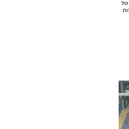
של
ות