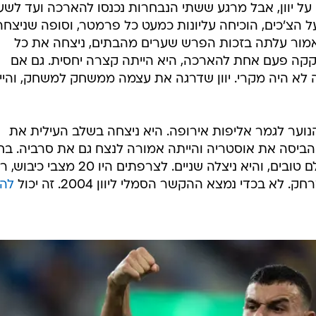
על יוון, אבל מרגע ששתי הנבחרות נכנסו להארכה ועד לשע
ל הצ'כים, הוכיחה עליונות כמעט כל פרמטר, וסופה שניצחה
כאמור עלתה בזכות הפרש שערים מהבתים, ניצחה את כל
קקה פעם אחת להארכה, היא הייתה קצרה יחסית. גם אם
בה לא היה מקרי. יוון שדרגה את עצמה ממשחק למשחק, והיי
נוער לגמר אליפות אירופה. היא ניצחה בשלב העילית את
ביסה את אוסטריה והייתה אמורה לנצח גם את סרביה. בח
הגמר היו לה ארבעה מצבי כיבוש, כולם טובים, והיא ניצלה שניים. לצרפתים היו 0
 בכדי נמצא ההקשר הסמלי ליוון 2004. זה יכול
להי