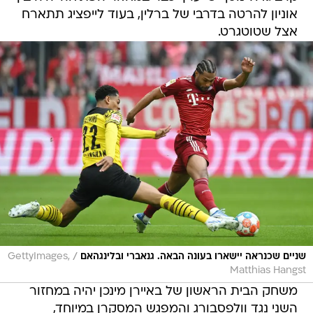
אוניון להרטה בדרבי של ברלין, בעוד לייפציג תתארח
אצל שטוטגרט.
/
שניים שכנראה יישארו בעונה הבאה. גנאברי ובלינגהאם
GettyImages,
Matthias Hangst
משחק הבית הראשון של באיירן מינכן יהיה במחזור
השני נגד וולפסבורג והמפגש המסקרן במיוחד,