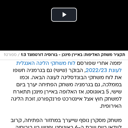
/
תקציר משחק האליפות: באיירן מינכן - בורוסיה דורטמונד 1:3
ספורט1
יממה אחרי שפורסם
לוח משחקי הליגה האנגלית
לעונת 2022/23
, הבוקר (שישי) גם בגרמניה חשפו
את לוח משחקי הבונדסליגה לעונה הבאה. וכמו
בממלכה, גם בגרמניה משחק הפתיחה יערך ביום
שישי, 5 באוגוסט, אז האלופה באיירן מינכן תתארח
למשחק חוץ אצל איינטרכט פרנקפורט, זוכת הליגה
האירופית.
משחק מסקרן נוסף שייערך במחזור הפתיחה, קרוב
לוודאי ביום שבת ה-6 באוגוסט, יפגיש בין בורוסיה