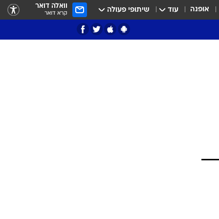
וואלה דואר
אופנה
עוד
שיתופי פעולה
קרא דואר
ציון 3
דאבל דריבל
י