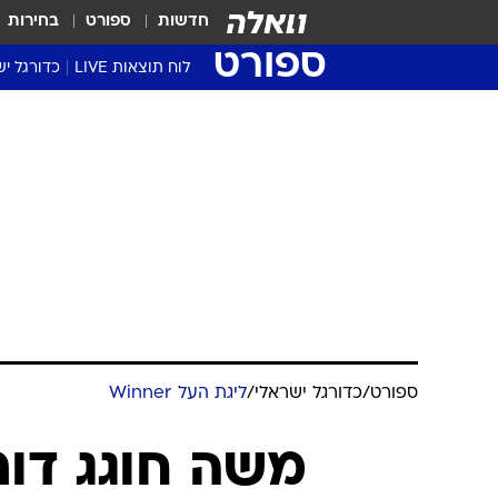
חדשות
ספורט
בחירות
ספורט
לוח תוצאות LIVE
כדורגל יש
ליגת העל Winner
סטט' ליגת
גביע המדי
גביע הטוט
שגרירים
נבחרות י
ליגה לאומ
ליגה א'
ספורט
/
כדורגל ישראלי
/
ליגת העל Winner