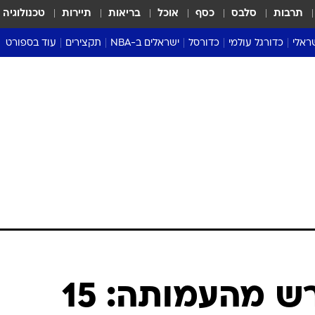
תרבות
סלבס
כסף
אוכל
בריאות
תיירות
טכנולוגיה
ראלי
כדורגל עולמי
כדורסל
ישראלים ב-NBA
תקצירים
עוד בספורט
ליגה אנגלית
ליגת העל
דני אבדיה
מונדיאל 2026
 העל
ליגה ספרדית
דאבל דריבל
NBA
נה
ליגה איטלקית
יורוליג וכדורסל אירופי
טבלאות
ו
ליגה גרמנית
ליגה לאומית
פודקאסטים
ליגה צרפתית
נבחרות ישראל בכדורסל
מסכמים מחזור
שראל
ליגת האלופות
כדורסל נשים
אבא של שבת
ית
הליגה האירופית
מעל הטבעת
דרום אמריקה
סערה בממלכה
טניס
טראש טוק
ספורט אמריקא
משה חוגג דורש מהעמותה: 15
פוקר