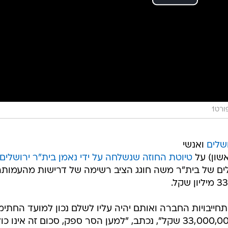
ורט1
שלים
ואנשי
שון) על
טיוטת החוזה שנשלחה על ידי נאמן בית"ר ירושלים
בעלים של בית"ר משה חוגג הציב רשימה של דרישות מהעמות
תחייבויות החברה ואותם יהיה עליו לשלם נכון למועד החתימ
על הסכם זה עומדים על סך של כ-33,000,000 שקל", נכתב, "למען הסר ספק, סכום זה אינו 