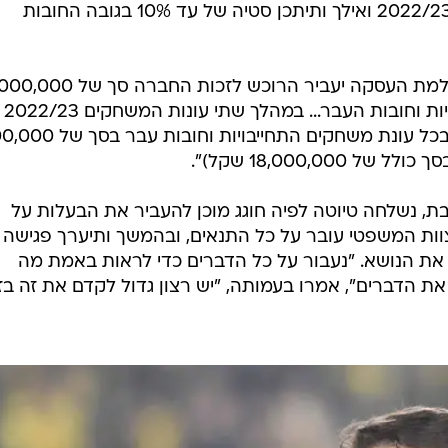
התחייבויות עבור הפעילות של עונת 2022/23 ואילך ותיתכן סטיה של עד 10% בגובה החובות
בטיוטת ההסכם נכתב כי "במועד השלמת העסקה יעביר הרוכש לזכות החב
שקל לצורך פירעון מיידי של התחייבויות וחובות העבר... במהלך שתי עונות המשחקים 2022/23
ו-2023/24 מתחייב הרוכש כי יכסה בכל עונת משחקים התחי
18,000,00 שקל)".
בת, נשלחה טיוטה לפיה חוגג מוכן להעביר את הבעלות על
וות המשפטי עובר על כל התנאים, ובהמשך ותיערך פגישה
 את הנושא. "נעבור על כל הדברים כדי לראות באמת מה
ת הדברים", אמרו בעמותה, "יש רצון גדול לקדם את זה בז