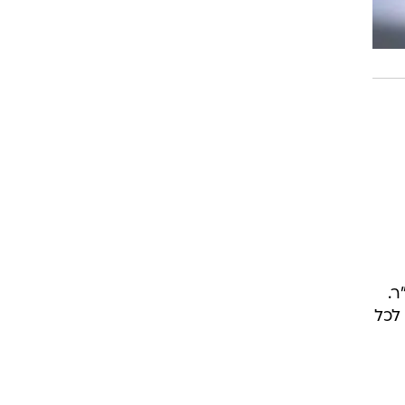
ר.
לכל