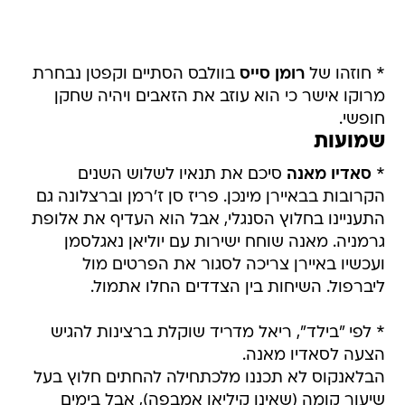
* חוזהו של
רומן סייס
בוולבס הסתיים וקפטן נבחרת
מרוקו אישר כי הוא עוזב את הזאבים ויהיה שחקן
חופשי.
שמועות
*
סאדיו מאנה
סיכם את תנאיו לשלוש השנים
הקרובות בבאיירן מינכן. פריז סן ז'רמן וברצלונה גם
התעניינו בחלוץ הסנגלי, אבל הוא העדיף את אלופת
גרמניה. מאנה שוחח ישירות עם יוליאן נאגלסמן
ועכשיו באיירן צריכה לסגור את הפרטים מול
ליברפול. השיחות בין הצדדים החלו אתמול.
* לפי "בילד", ריאל מדריד שוקלת ברצינות להגיש
הצעה לסאדיו מאנה.
הבלאנקוס לא תכננו מלכתחילה להחתים חלוץ בעל
שיעור קומה (שאינו קיליאן אמבפה), אבל בימים