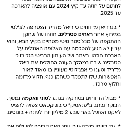
לחתום על חוזה עד קיץ 2024 עם אופציה להארכה
עד 2025.
* בגרדיאן מדווחים כי ריאל מדריד הצטרפה לצ'לסי
במירוץ אחר
ראחים סטרלינג
. חוזהו של שחקן
ההתקפה של מנצ'סטר סיטי מסתיים בקיץ הבא, והוא
עדיין לא הגיע להסכמה עם האלופה האנגלית על
הארכת חוזהו. באתר של העיתון הבריטי הזכירו כי
סטרלינג שיבח במהלך העונה החולפת את ריאל
מדריד וטענו כי אנצ'לוטי מעוניין בו מאוד לאור
האפשרות שלו לתפקד כשחקן כנף, חלוץ מדומה
וחלוץ מרכזי.
* מבול הדיווחים בטורקיה בנוגע ל
טוני וואקמה
נמשך.
הבוקר נכתב ב"פנאטיק" כי בשיקטאש צפויה להציע
לאקס הפועל באר שבע 2 מיליון יורו לעונה + בונוסים.
* עוד דיווחו בגרדיאן כי ווסטהאם קרובה להשלים את