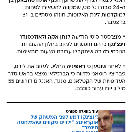
רומא מנסה לצרף את שחקן הכנף
אולה סולבאקן
בן
ה-24 מבודו גלימט, שמקווה להשאירו לפחות
למוקדמות ליגת האלופות. חוזהו מסתיים ב-31
בדצמבר.
* מנצ'סטר סיטי הודיעה ל
נתן אקה
ול
אולכסנדר
זינצ'נקו
כי הם חופשיים לעזוב בחלון ההעברות
הנוכחי במידה שיתקבלו עבורם הצעות מתאימות.
* לאחר שנטען כי
ראפיניה
החליט לעזוב את לידס,
פבריציו רומאנו מדווח כי הברזילאי נמצא בראש סדר
העדיפויות של הקטלאנים. מנגד, האנגלים דורשים 55
מיליון יורו עבור כוכבם.
עוד בוואלה ספורט
זינצ'נקו דמע לפני המשחק של
אוקראינה: "ילדינו מקווים שהמלחמה
תיגמר"