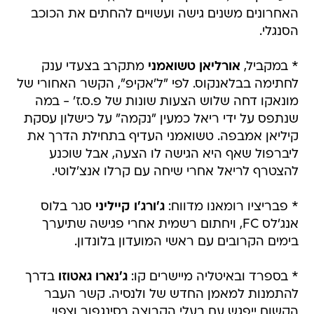
האחרונים משנים גישה ועשויים להחתים את הכוכב
הסנגלי.
* במקביל,
אורליאן טשואמני
מתקרב בצעדי ענק
לחתימה בבלאנקוס. לפי "ל'אקיפ", הקשר האחורי של
מונאקו דחה שלוש הצעות שונות של פ.ס.ז' - במה
שנתפס על ידי ריאל כמעין "נקמה" על כישלון עסקת
קיליאן אמבפה. טשואמני העדיף בתחילת הדרך את
ליברפול שאף היא הגישה לו הצעה, אבל שוכנע
להצטרף לריאל אחרי שיחה עם קרלו אנצ'לוטי.
* פבריציו רומאנו מדווח:
ג'ורג'ו קייליני
סגר בלוס
אנג'לס FC, ויחתום רשמית אחרי פגישה שתיערך
בימים הקרובים עם ראשי המועדון בלונדון.
* בספרד ובאיטליה מיישרים קו:
ג'נארו גאטוזו
בדרך
להתמנות למאמן החדש של ולנסיה. קשר העבר
הקשוח ייפגש עם בעלי הקבוצה בסינגפור וצפוי