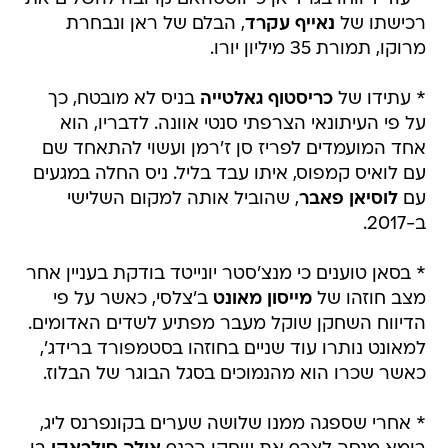
רכישתו של
נאייף עקרד
, הבלם של ראן ונבחרת
מרוקו, תמורת 35 מיליון יורו.
* עתידו של
כריסטוף גאלטייה
בניס לא מובטח, כך
על פי העיתונאי הצרפתי סנטי אוונה. לדבריו, הוא
אחד המועמדים לפריז סן ז'רמן ועשוי להתאחד שם
עם לואיס קמפוס, איתו עבד בליל. ניס החלה במגעים
עם
לוסיאן פאבר
, שהוביל אותה למקום השלישי
ב-2017.
* בסאן טוענים כי מנצ'סטר יונייטד בודקת בעניין אחר
מצב חוזהו של
מייסון מאונט
ב'צלסי, כאשר על פי
הדיווח השחקן שוקל מעבר מפתיע לשדים האדומים.
למאונט נותרו עוד שניים בחוזהו בסטמפורד ברידג',
כאשר שכרו הוא מהנמוכים בסגל הבוגר של הבלוז.
* אחרי שספגה ממנו שלושה שערים בקונפרנס ליג,