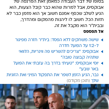
בסופו של דבר העבודה כמאמן זאת הפרנסה של
אבוקסיס, אבל למרות שהוא כבר קיבל הצעות, הוא
הגיע לשלב שכסף אמנם חשוב אך הוא מזמן כבר לא
חזות הכל. חשוב לו ליהנות מהמקום ומהדרך,
ובבית"ר הוא מקבל את זה.
אל תפספס
שישה משחקים ללא הפסד: בית"ר חזרה מפיגור
ל-1:2 על הפועל חדרה
אבוקסיס: "צריכים להשריש פה ווינריות, הלוואי
שתהיה קבוצה טובה"
יוסי אבוקסיס: "טעיתי בדרך בה עזבתי את הפועל
באר שבע"
גבר, הגיע הזמן לשפר את התפקוד המיני ואת הזוגיות
שלך