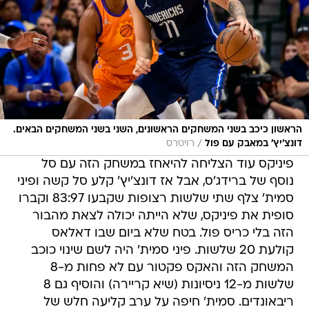
הראשון כיכב בשני המשחקים הראשונים, השני בשני המשחקים הבאים.
/
דונצ'יץ' במאבק עם פול
רויטרס
פיניקס עוד הצליחה להיאחז במשחק הזה עם סל
נוסף של ברידג'ס, אבל אז דונצ'יץ' קלע סל קשה ופיני
סמית' צלף שתי שלשות רצופות שקבעו 83:97 וקברו
סופית את פיניקס, שלא הייתה יכולה לצאת מהבור
הזה בלי כריס פול. בטח שלא ביום שבו דאלאס
קולעת 20 שלשות. פיני סמית' היה לשם שינוי כוכב
המשחק הזה והאקס פקטור עם לא פחות מ-8
שלשות מ-12 ניסיונות (שיא קריירה) והוסיף גם 8
ריבאונדים. סמית' חיפה על ערב קליעה חלש של