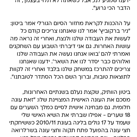
ידענו שמגיע לנו, אבל כשאתה לא תלוי בעצמך, זה
הדבר הכי גרוע".
על ההכנות לקראת מחזור הסיום הגורלי אמר ביטון:
"ניר ברקוביץ' אמר לנו שאנחנו צריכים קודם כל
לעשות את העבודה שלנו ולנצח, ואחרי זה נראה מה
עושות האחרות. גם אני דיברתי השבוע עם השחקנים
ואמרתי להם 'בואו אנחנו נעשה את העבודה שלנו
ואלוהים כבר יסדר לנו את השאר'. ידענו שאנחנו
צריכים להתרכז במשחק שלנו בלבד ואחרי זה לקוות
לתוצאות טובות, וברוך השם הכל הסתדר לטובתנו".
ביטון הוותיק, שקצת נעלם בשנתיים האחרונות,
מסכם את העונה האישית המצויינת שלו: "זאת עונה
חלומית. גם מבחינה אישית לסיים כמלך השערים עם
18 שערים - אפילו שברתי את השיא האישי שלי
שעמד על 17 גולים בליגה בעונת 2010/11 כששיחקתי
חצי עונה בהפועל פתח תקוה וחצי עונה בשרלרואה