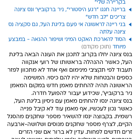
בקריירה שלי"
בריינה חגגו "רגע היסטורי", ניר ברקוביץ' ונס ציונה
צריכים "לב חדש"
בני ריינה לראשונה אי פעם בליגת העל, גם סקציה נס
ציונה עלתה
הסוד להארכת האקט המיני ושיפור ההנאה - במבצע
מיוחד
בנס ציונה יחלו בקרוב לתכנן את העונה הבאה בליגת
העל, כאשר ההנהלה בראשותו של רועי אנקווה
תעבוד לפי תקציבי מינימום ואף אחד לא מתכוון לפזר
כספים והבטחות שלא יהיו להם כיסוי. המשימה
הראשונה תהיה להחתים מאמן חדש במקום המאמן
ניר ברקוביץ', שכידוע יעבור להפועל חדרה.
בנס ציונה ינסו להחתים מאמן עם ניסיון בליגת העל,
כאשר נכון לעכשיו, אף מאמן עוד לא קיבל פנייה
רשמית. בקבוצה ינסו להשאיר מספר שחקנים מהסגל
הקיים, לצרף מספר שחקנים מנוסים ושלושה-ארבעה
זרים חדשים לפחות. עדין לא ברור אם שני הזרים