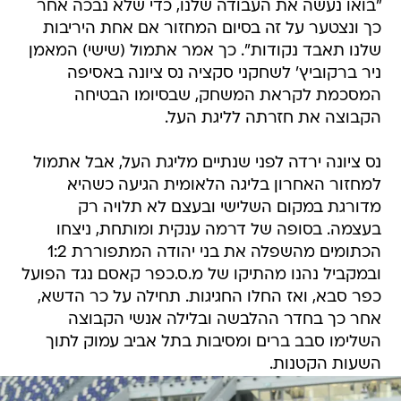
"בואו נעשה את העבודה שלנו, כדי שלא נבכה אחר
כך ונצטער על זה בסיום המחזור אם אחת היריבות
שלנו תאבד נקודות". כך אמר אתמול (שישי) המאמן
ניר ברקוביץ' לשחקני סקציה נס ציונה באסיפה
המסכמת לקראת המשחק, שבסיומו הבטיחה
הקבוצה את חזרתה לליגת העל.
נס ציונה ירדה לפני שנתיים מליגת העל, אבל אתמול
למחזור האחרון בליגה הלאומית הגיעה כשהיא
מדורגת במקום השלישי ובעצם לא תלויה רק
בעצמה. בסופה של דרמה ענקית ומותחת, ניצחו
הכתומים מהשפלה את בני יהודה המתפוררת 1:2
ובמקביל נהנו מהתיקו של מ.ס.כפר קאסם נגד הפועל
כפר סבא, ואז החלו החגיגות. תחילה על כר הדשא,
אחר כך בחדר ההלבשה ובלילה אנשי הקבוצה
השלימו סבב ברים ומסיבות בתל אביב עמוק לתוך
השעות הקטנות.