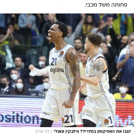
פחותה משל מכבי.
/
יגנבו את האפיקומן במדריד? ווילבקין ונאנלי
דני מרון