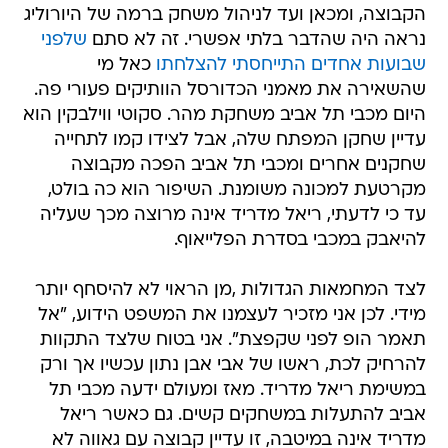
הקבוצה, ומכאן ועד לניהול משחק ברמה של היורוליג
נראה היה שהדבר בלתי אפשרי. זה לא סתם
שלפני
שבועות אחדים התייחסתי להצלחתו
כאל מי
שהשאירה את מאמני הכדורסל הוותיקים פעורי פה.
היום מכבי תל אביב משחקת מהר. סקוטי ווילבקין הוא
עדיין שחקן המפתח שלה, אבל לצידו קמו לתחייה
שחקנים אחרים ומכבי תל אביב הפכה מקבוצה
מקרטעת למכונה משומנת. השיפור הוא כה בולט,
עד כי לדעתי, ריאל מדריד אינה מרוצה מכך שעליה
להיאבק במכבי בסדרת הפלייאוף.
לצד המחמאות הגדולות ,מן הראוי לא להיסחף יותר
מידי. לכן אני מזכיר לעצמנו את המשפט הידוע, "אל
תאמר הופ לפני שקפצת". אני בטוח שלצד התקוות
להרחיק לכת, ראשו של אבי אבן נתון עכשיו אך ורק
במשימת ריאל מדריד. מאז ומעולם ידעה מכבי תל
אביב להתעלות במשחקים קשים. גם כאשר ריאל
מדריד אינה במיטבה, זו עדיין קבוצה עם גאווה לא