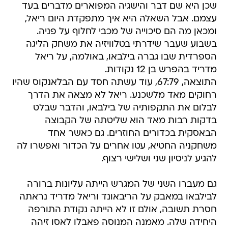
שכן היא שם דבר והישגיה המפוארים מדברים בעד
עצמם. אבל השאלה היא איך מתפקדת היום ריאל,
ומכאן מה הם סיכוייה של מכבי לחלוף על פניה.
בשבוע שעבר שידרתי בטלוויזיה את משחק הליגה
הספרדית שבו גברה בילבאו, באולמה, על ריאל
מדריד בהפרש בן 12 נקודות.
התוצאה, 67:79, עוד עשתה חסד עם הבלאנקוס שהיו
רחוקים מאד מלשכנע. ריאל לא מצאה את הדרך
לבלום את התקפותיה של בילבאו, והדבר שבלט
בדקות רבות מאד הוא שליטתה של הקבוצה
הבאסקית בכדורים החוזרים. גם כאשר אחד
משחקניה החטיא, עטו אחרים על הכדור ואפשרו לה
להגיע לניסיון שני ושלישי רצוף.
גם מעברו השני של המגרש הייתה עליונות ברורה
לבילבאו במאבק על הריבאונד וריאל מדריד נראתה
חסרת תשובה, אולם זו לא הייתה נקודת התורפה
היחידה שלה. מאמנה המנוסה פאבלו לאסו זיהה