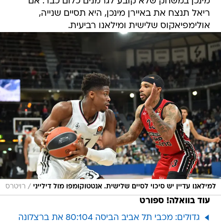
מינכן במשחק שלא קובע לגרמנים כלום כבר. אם
ריאל תנצח את באיירן מינכן, היא תסיים שנייה,
אולימפיאקוס שלישית ומילאנו רביעית.
/
למילאנו עדיין יש סיכוי לסיים שלישית. אנטטוקומפו מול דילייני
רויטרס
עוד בוואלה! ספורט
גדולים: מכבי תל אביב הביסה 80:104 את ברצלונה