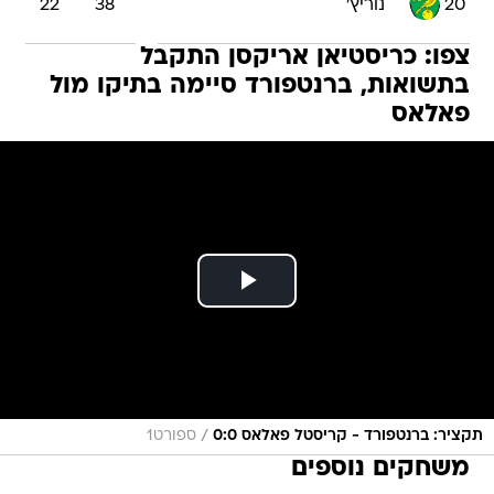
20
נוריץ'
38
22
צפו: כריסטיאן אריקסן התקבל
בתשואות, ברנטפורד סיימה בתיקו מול
פאלאס
/
תקציר: ברנטפורד - קריסטל פאלאס 0:0
ספורט1
משחקים נוספים