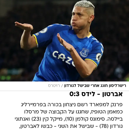
/
רישרליסון חוגג אחרי שבישל לגורדון
רויטרס
אברטון - לידס 0:3
פרנק למפארד רשם ניצחון בכורה בפרמיירליג
כמאמן הטופיז, שחגגו על הקבוצה של מרסלו
ביילסה. סימונס קולמן (10), מייקל קין (23) ואנתוני
גורדון (78) - שבישל את השני - כבשו לאברטון,