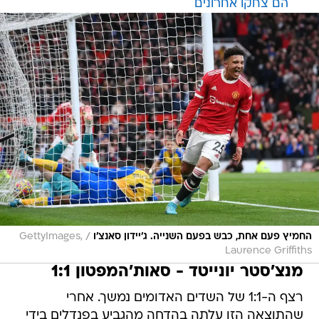
הם צחקו אחרונים
/
החמיץ פעם אחת, כבש בפעם השנייה. ג'יידון סאנצ'ו
GettyImages,
Laurence Griffiths
מנצ'סטר יונייטד - סאות'המפטון 1:1
רצף ה-1:1 של השדים האדומים נמשך. אחרי
שהתוצאה הזו עלתה בהדחה מהגביע בפנדלים בידי