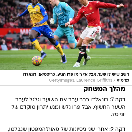
חשב שיש לו שער, אבל אז רומן פרו הגיע. כריסטיאנו רונאלדו
/
מחמיץ
GettyImages, Laurence Griffiths
מהלך המשחק
דקה 7: רונאלדו כבר עבר את השוער וגלגל לעבר
השער החשוף, אבל פרו גלש ומנע יתרון מוקדם של
יונייטד.
דקה 9: אחרי שני ניסיונות של סאות'המפטון שנבלמו,