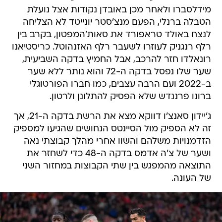
מידלסברו ולאחר מכן באובדן נקודות אצל נועלת
הטבלה ברנלי, הפעם מנצ'סטר יונייטד לא הצליחה
לנצח באולד טראפורד את סאות'המפטון, בקרב בין
רלף רנגניק לעוזרו לשעבר רלף האזנהוטל. כריסטיאנו
רונאלדו חזר להרכב, אבל החמיץ בדקה השביעית,
שער שלו נפסל בדקה ה-72 והוא נותר ללא שער
ב-2022 ועם הרבה עצבים, כמו חברו הפורטוגלי
ברונו פרננדש שלא הפסיק להתלונן ולרטון.
ג'יידון סאנצ'ו דווקא מצא את הרשת בדקה ה-21, אך
זה לא הספיק מול הסיינטס הנחושים שהגיעו למספיק
הזדמנויות משלהם והשוו אחרי מהלך קבוצתי נאה
ושער של צ'ה אדמס בדקה ה-48 כדי לשחזר את
התוצאה מהמפגש בין שתי הקבוצות במחזור השני
של העונה.