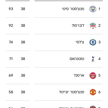
1
מנצ'סטר סיטי
38
93
2
ליברפול
38
92
3
צ'לסי
38
74
4
טוטנהאם
38
71
5
ארסנל
38
69
6
מנצ'סטר יונייטד
38
58