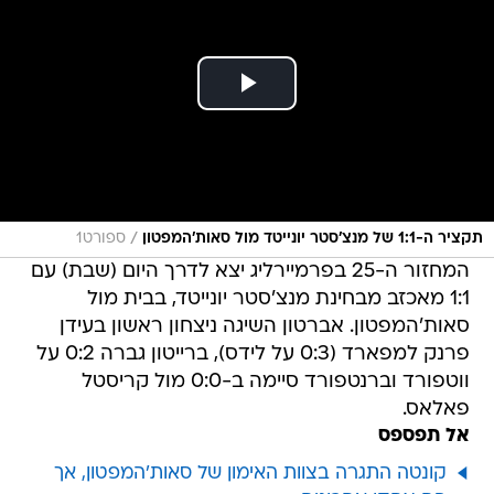
/
תקציר ה-1:1 של מנצ'סטר יונייטד מול סאות'המפטון
ספורט1
המחזור ה-25 בפרמיירליג יצא לדרך היום (שבת) עם
1:1 מאכזב מבחינת מנצ'סטר יונייטד, בבית מול
סאות'המפטון. אברטון השיגה ניצחון ראשון בעידן
פרנק למפארד (0:3 על לידס), ברייטון גברה 0:2 על
ווטפורד וברנטפורד סיימה ב-0:0 מול קריסטל
פאלאס.
אל תפספס
קונטה התגרה בצוות האימון של סאות'המפטון, אך