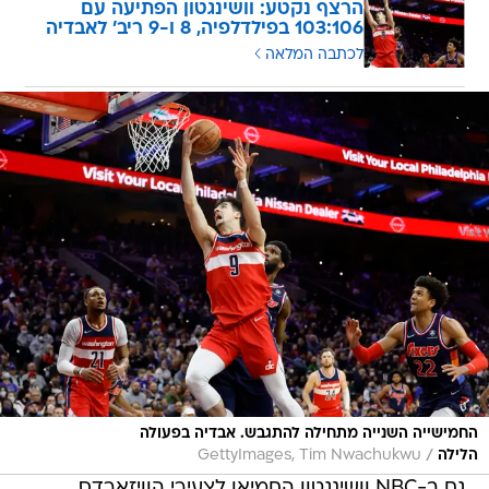
הרצף נקטע: וושינגטון הפתיעה עם
103:106 בפילדלפיה, 8 ו-9 ריב' לאבדיה
לכתבה המלאה
החמישייה השנייה מתחילה להתגבש. אבדיה בפעולה
/
הלילה
GettyImages, Tim Nwachukwu
גם ב-NBC וושינגטון החמיאו לצעירי הוויזארדס,