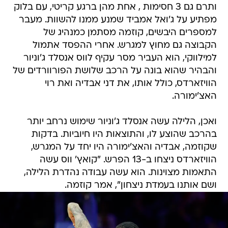
ותרם גם 3 חסימות , אחת מהן ברגע קריטי, עם בלוק
מפתיע על ג'ואל אמביד שמנע ממנו להשוות. מעבר
למספרים היבשים, קוזמה מסתמן כמנהיג של
הקבוצה גם מחוץ למגרש. אחרי ההפסד אתמול
למילווקי, הוא העביר מסר עקיף לווס אנסלד ג'וניור
והבהיר שהוא בונה על הרכב שלושת הפורוורדים של
הוויזארדס, כולל אותו, את דני אבדיה ואת רוי
האצ'ימורה.
ואכן, הלילה עשה אנסלד ג'וניור שימוש נרחב יותר
בהרכב שהוצע לו, והתוצאות היו חיוביות. בדקות
שקוזמה, אבדיה והאצ'ימורה היו יחד על המגרש,
הוויזארדס ניצחו ב-13 הפרש. "קואץ' ווס עשה
התאמות מצוינות. הוא עשה עבודה נהדרת הלילה,
ושם אותנו בעמדת ניצחון", אמר קוזמה.