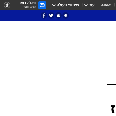
וואלה דואר
אופנה
עוד
שיתופי פעולה
קרא דואר
ציון 3
דאבל דריבל
י