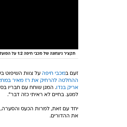
תקציר ניצחונה של מכבי חיפה 1:2 על הפועל באר שבע במשחק העונה
זעם ב
מכבי חיפה
על צוות השיפוט ב
ההחלטה להרחיק את רז מאיר במחצי
אריק בנדו
למגע. בחיים לא ראיתי כזה דבר".
יחד עם זאת, למרות הכעס והסערה, מ
את ההדורים.