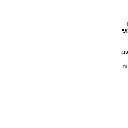
עי
עבר
ות