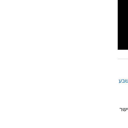
רוגבי וקריקט
גולף
ביליארד
תקצירים
שבע
ישר