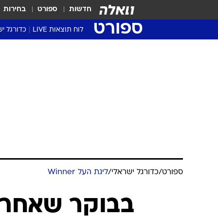
חדשות
ספורט
בחירות
ספורט
לוח תוצאות LIVE
כדורגל יש
ליגת העל Winner
סטט' ליגת
גביע המדי
גביע הטוט
שגרירים
נבחרות י
ליגה לאומ
ליגה א'
ספורט
/
כדורגל ישראלי
/
ליגת העל Winner
בבוקר שאחרי