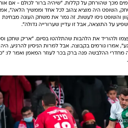
ומים מכך שהורחק על קללות. "שיהיה ברור לכולם - אם אות
ק, השופט היה מוציא צהוב לכל אחד וממשיך הלאה", אמ
ון והשופט ניסו לעשות. זה גמר את משחק העונה מבחינת
יע על התוצאה, אבל זו עדיין שערורייה גדולה".
צמו ולהוריד את הלהבות שהתלהטו בסיום. "אריק שחקן וס
ע", אמרו גורמים בקבוצה. אבל למרות הניסיון להרגיע, היה
ה מחדרי ההלבשה פנה ברק בכר לעוזר המאמן ואמר לו: "כ