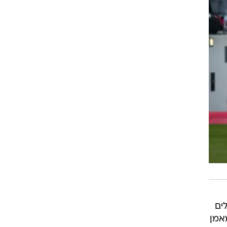
ים
אמן