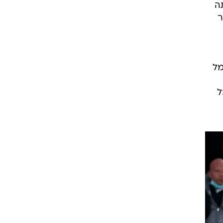
ה
ר
מל
ל