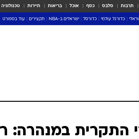
תרבות
סלבס
כסף
אוכל
בריאות
תיירות
טכנולוגיה
ראלי
כדורגל עולמי
כדורסל
ישראלים ב-NBA
תקצירים
עוד בספורט
ליגה אנגלית
ליגת העל
דני אבדיה
מונדיאל 2026
 העל
ליגה ספרדית
דאבל דריבל
NBA
נה
ליגה איטלקית
יורוליג וכדורסל אירופי
טבלאות
ו
ליגה גרמנית
ליגה לאומית
פודקאסטים
ליגה צרפתית
נבחרות ישראל בכדורסל
מסכמים מחזור
שראל
ליגת האלופות
כדורסל נשים
אבא של שבת
ית
הליגה האירופית
מעל הטבעת
דרום אמריקה
סערה בממלכה
טניס
טראש טוק
ספורט אמריקא
 התקרית במנהרה: רז
פוקר