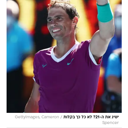
/
ישיג את ה-21? לא כל כך בקלות
GettyImages, Cameron
Spencer