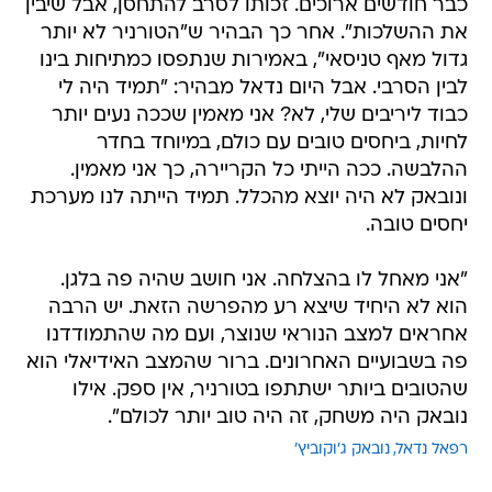
כבר חודשים ארוכים. זכותו לסרב להתחסן, אבל שיבין
את ההשלכות". אחר כך הבהיר ש"הטורניר לא יותר
גדול מאף טניסאי", באמירות שנתפסו כמתיחות בינו
לבין הסרבי. אבל היום נדאל מבהיר: "תמיד היה לי
כבוד ליריבים שלי, לא? אני מאמין שככה נעים יותר
לחיות, ביחסים טובים עם כולם, במיוחד בחדר
ההלבשה. ככה הייתי כל הקריירה, כך אני מאמין.
ונובאק לא היה יוצא מהכלל. תמיד הייתה לנו מערכת
יחסים טובה.
"אני מאחל לו בהצלחה. אני חושב שהיה פה בלגן.
הוא לא היחיד שיצא רע מהפרשה הזאת. יש הרבה
אחראים למצב הנוראי שנוצר, ועם מה שהתמודדנו
פה בשבועיים האחרונים. ברור שהמצב האידיאלי הוא
שהטובים ביותר ישתתפו בטורניר, אין ספק. אילו
נובאק היה משחק, זה היה טוב יותר לכולם".
רפאל נדאל
נובאק ג'וקוביץ'