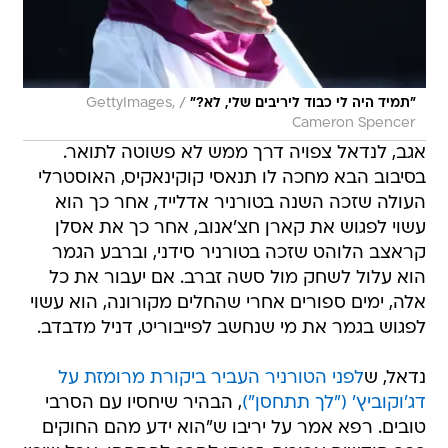
/
"תמיד היה לי כבוד ליריבים שלי, לא?"
GettyImages,
Cameron Spencer
אגב, לנדאל צפויה דרך ממש לא פשוטה לתואר.
בסיבוב הבא מחכה לו תנאסי קוקינאקיס, האוסטרלי
העולה שזכה השנה בטורניר אדלייד, אחר כך הוא
עשוי לפגוש את קארן חצ'אנוב, אחר כך את אסלן
קראצב הלוהט שזכה בטורניר סידני, וברבע הגמר
הוא עלול לשחק מול סשה זברב. אם יעבור את כל
אלה, ימים ספורים אחרי שהחלים מקורונה, הוא עשוי
לפגוש בגמר את מי שנחשב לפייבוריט, דניל מדבדב.
נדאל, ש
לפני הטורניר העביר ביקורת מרומזת על
דג'וקוביץ' ("לך תתחסן")
, הבהיר שיחסיו עם הסרבי
טובים. רפא אמר על יריבו ש"הוא ידע מהם החוקים