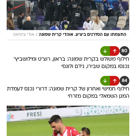
/
התעמתו עם הסדרנים ביציע. אוהדי קרית שמונה
אודי ציטיאט
80
חילוף משולש בקרית שמונה: בראון, רוצ'ט ומילושביץ'
נכנסו במקום שבירו, נידם ולוגסי
84
חילוף חמישי ואחרון של קרית שמונה: דרורי נכנס לעמדת
המגן השמאלי במקום מזרחי