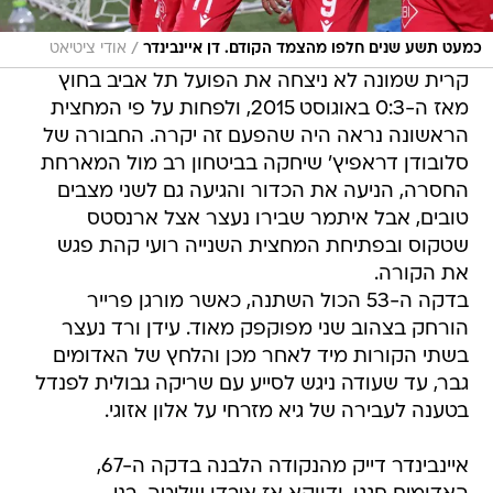
/
כמעט תשע שנים חלפו מהצמד הקודם. דן איינבינדר
אודי ציטיאט
קרית שמונה לא ניצחה את הפועל תל אביב בחוץ
מאז ה-0:3 באוגוסט 2015, ולפחות על פי המחצית
הראשונה נראה היה שהפעם זה יקרה. החבורה של
סלובודן דראפיץ' שיחקה בביטחון רב מול המארחת
החסרה, הניעה את הכדור והגיעה גם לשני מצבים
טובים, אבל איתמר שבירו נעצר אצל ארנסטס
שטקוס ובפתיחת המחצית השנייה רועי קהת פגש
את הקורה.
בדקה ה-53 הכול השתנה, כאשר מורגן פרייר
הורחק בצהוב שני מפוקפק מאוד. עידן ורד נעצר
בשתי הקורות מיד לאחר מכן והלחץ של האדומים
גבר, עד שעודה ניגש לסייע עם שריקה גבולית לפנדל
בטענה לעבירה של גיא מזרחי על אלון אזוגי.
איינבינדר דייק מהנקודה הלבנה בדקה ה-67,