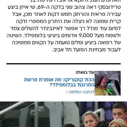
האדומים חגגו, ודווקא אז איבדו שליטה. בני
טרידובסקי ראה צהוב שני בדקה ה-69, שי אייזן ביצע
עבירה פראית והורחק חמש דקות לאחר מכן, אבל
קרית שמונה לא ניצלה את היתרון המספרי ודקה
לסיום עוד פנדל רך אפשר לאיינבינדר להשלים צמד
ולשמח מעל 9,000 אדומים ביציעי בלומפילד. השיטה
של רפואה ביציע וסלים טועמה על הקווים ממשיכה
לעבוד מבחינת הפועל תל אביב.
עוד בוואלה
הכול קוקוריקו: מה אומרת פרשת
התרנגול בבלומפילד?
לכתבה המלאה