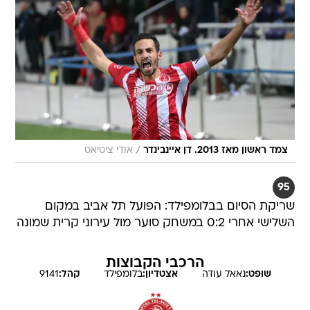
/
צמד ראשון מאז 2013. דן איינבינדר
אודי ציטיאט
95
שריקת הסיום בבלומפילד: הפועל תל אביב במקום
השלישי אחרי 0:2 במשחק סוער מול עירוני קרית שמונה
הרכבי הקבוצות
שופט:
נאאל
עודה
אצטדיון:
בלומפילד
קהל:
9141