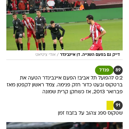
/
דייק גם בפעם השנייה. דן איינבינדר
אודי ציטיאט
89
פנדל
0:2 להפועל תל אביב! הפעם איינבינדר הטעה את
ברטקוס ובעט כדור חזק פנימה. צמד ראשון לקפטן מאז
פברואר 2013, אז כשחקן קרית שמונה
91
שטקוס ספג צהוב על בזבוז זמן