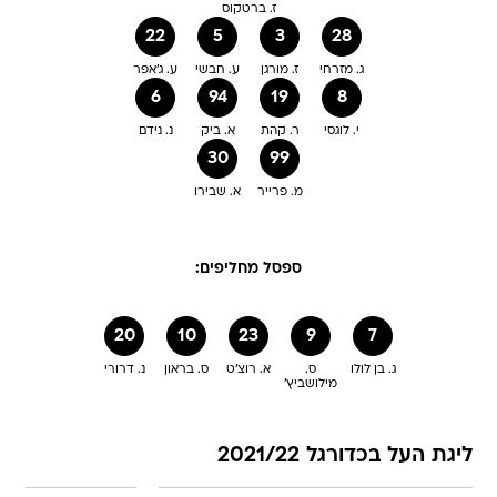
ז. ברטקוס
22
5
3
28
ג. מזרחי
ז. מורגן
ע. חבשי
ע. ג'אפר
6
94
19
8
י. לוגסי
ר. קהת
א. ביק
נ. נידם
30
99
מ. פרייר
א. שבירו
ספסל מחליפים:
20
10
23
9
7
ג. בן לולו
ס.
א. רוצ'ט
ס. בראון
נ. דרורי
מילושביץ'
ליגת העל בכדורגל 2021/22