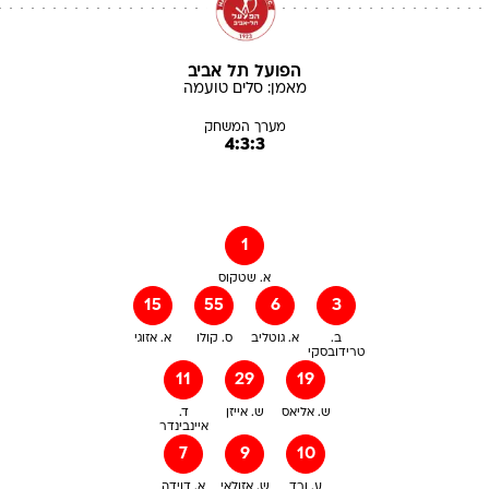
הפועל תל אביב
מאמן:
סלים
טועמה
מערך המשחק
4:3:3
1
א. שטקוס
15
55
6
3
ב.
א. גוטליב
ס. קולו
א. אזוגי
טרידובסקי
11
29
19
ש. אליאס
ש. אייזן
ד.
איינבינדר
7
9
10
ע. ורד
ש. אזולאי
א. דוידה