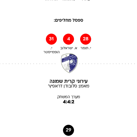
ספסל מחליפים:
31
4
28
י. תומר
א. ישראלוב
י.
הופמייסטר
עירוני קרית שמונה
מאמן:
סלובודן
דראפיץ'
מערך המשחק
4:4:2
29