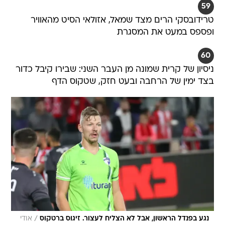
59
טרידובסקי הרים מצד שמאל, אזולאי הסיט מהאוויר
ופספס במעט את המסגרת
60
ניסיון של קרית שמונה מן העבר השני: שבירו קיבל כדור
בצד ימין של הרחבה ובעט חזק, שטקוס הדף
/
נגע בפנדל הראשון, אבל לא הצליח לעצור. זיגוס ברטקוס
אודי