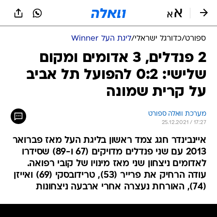
ספורט
/
כדורגל ישראלי
/
ליגת העל Winner
2 פנדלים, 3 אדומים ומקום
שלישי: 0:2 להפועל תל אביב
על קרית שמונה
מערכת וואלה ספורט
25.12.2021 / 17:27
איינבינדר חגג צמד ראשון בליגת העל מאז פברואר
2013 עם שני פנדלים מדויקים (67 ו-89) שסידרו
לאדומים ניצחון שני מאז מינויו של קובי רפואה.
עודה הרחיק את פרייר (53), טרידובסקי (69) ואייזן
(74), האורחת נעצרה אחרי ארבעה ניצחונות