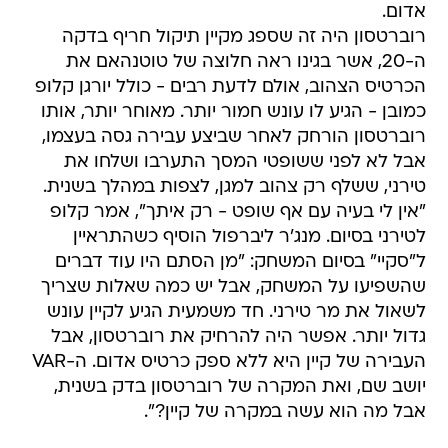
אדום.
רוברטסון היה זה שספג מקיין תיקול חריף בדקה
ה-20, אשר בגינו ראה חלוצה של טוטנהאם את
הכרטיס הצהוב, אולם לדעת רבים - כולל יורגן קלופ
כמובן - הגיע לו עונש חמור יותר. מאוחר יותר, אותו
רוברטסון הורחק לאחר שביצע עבירה גסה בעצמו,
אבל לא לפני ששופטי המסך התערבו ושלחו את
טירני, ששלף רק צהוב למגן, לצפות במהלך בשנית.
"אין לי בעיה עם אף שופט - רק איתך", אמר קלופ
לטירני בסיום. מנג'ר ליברפול הוסיף כשהתראיין
ל"סקיי" בסיום המשחק: "מן הסתם היו עוד דברים
שהשפיעו על המשחק, אבל יש כמה שאלות שצריך
לשאול את מר טירני. חד משמעית הגיע לקיין עונש
גדול יותר. אפשר היה להרחיק את רוברטסון, אבל
העבירה של קיין היא ללא ספק כרטיס אדום. ה-VAR
יושב שם, ואת המקרה של רוברטסון בדק בשנית,
אבל מה הוא עשה במקרה של קיין?".