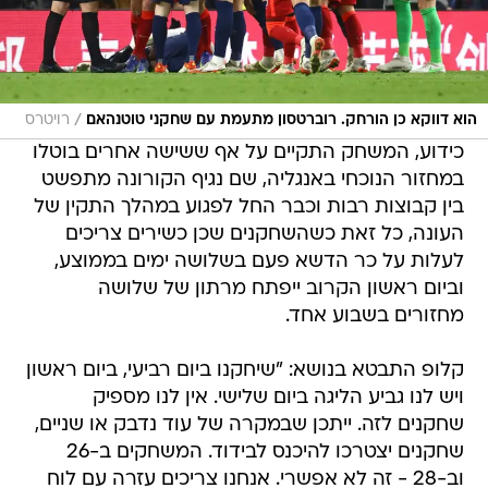
/
הוא דווקא כן הורחק. רוברטסון מתעמת עם שחקני טוטנהאם
רויטרס
כידוע, המשחק התקיים על אף ששישה אחרים בוטלו
במחזור הנוכחי באנגליה, שם נגיף הקורונה מתפשט
בין קבוצות רבות וכבר החל לפגוע במהלך התקין של
העונה, כל זאת כשהשחקנים שכן כשירים צריכים
לעלות על כר הדשא פעם בשלושה ימים בממוצע,
וביום ראשון הקרוב ייפתח מרתון של שלושה
מחזורים בשבוע אחד.
קלופ התבטא בנושא: "שיחקנו ביום רביעי, ביום ראשון
ויש לנו גביע הליגה ביום שלישי. אין לנו מספיק
שחקנים לזה. ייתכן שבמקרה של עוד נדבק או שניים,
שחקנים יצטרכו להיכנס לבידוד. המשחקים ב-26
וב-28 - זה לא אפשרי. אנחנו צריכים עזרה עם לוח