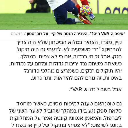
/
"איפה ה-VAR היה?". העבירה הגסה של קיין על רוברטסון
רויטרס
קיין, מצדו, הצהיר במלוא הביטחון שלא היה צריך
להרחיקו: "חד משמעית לא. לדעתי זה היה תיקול
חזק, אבל זכיתי בכדור, אם כי לא צפיתי במהלך.
כשאתה משחק נגד יריבות גדולות ונלחם על נקודות,
יהיו תיקולים חזקים. כשמריצים מהלכי כדורגל
באיטיות, זה גורם להם להיראות יותר גרוע.
אבל בשביל זה יש VAR".
גם טוטנהאם טענה לקיפוח מסוים, כאשר מוחמד
סלאח ספק נגע בידו במהלך שהוביל לשער השני של
ליברפול, והמאמן אנטוניו קונטה אמר על המחלוקות
בנוגע לשיפוט: "לא צפיתי בתיקול של קיין או בפנדל