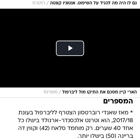
/
גם לו היה מה להגיד על השיפוט. אנטוניו קונטה
רויטרס
/
הארי קיין מסכם את התיקו מול ליברפול
ספורט1
המספרים
* מאז שאנדי רוברטסון הצטרף לליברפול בעונת
2017/18, הוא וטרנט אלכסנדר-ארנולד בישלו כל
אחד 40 שערים. רק מוחמד סלאח (42) וקווין דה
בריינה (50) בישלו יותר.