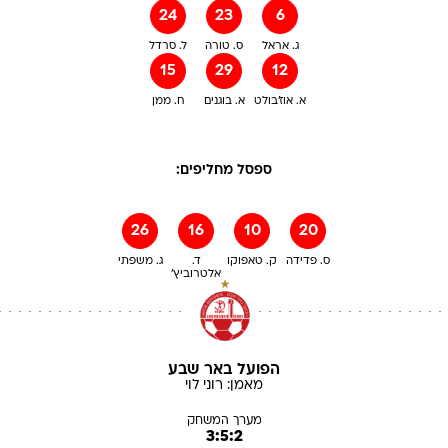
24
23
6
ג. אראל
ס. טורה
ל. סרדל
15
29
12
א. אוז'בולט
א. בוגנים
ח. ממן
ספסל מחליפים:
26
16
10
20
ס. פדידה
ק. טאפוקו
ד.
ג. משפתי
אלטרוביץ'
הפועל באר שבע
מאמן:
רוני
לוי
מערך המשחק
3:5:2