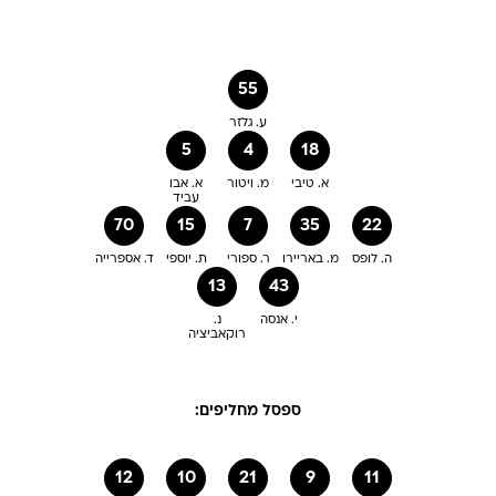
55
ע. גלזר
5
4
18
א. טיבי
מ. ויטור
א. אבו
עביד
70
15
7
35
22
ה. לופס
מ. באריירו
ר. ספורי
ת. יוספי
ד. אספרייה
13
43
י. אנסה
נ.
רוקאביציה
ספסל מחליפים:
12
10
21
9
11