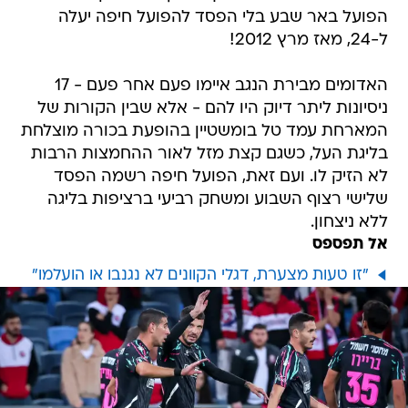
הפועל באר שבע בלי הפסד להפועל חיפה יעלה
ל-24, מאז מרץ 2012!
האדומים מבירת הנגב איימו פעם אחר פעם - 17
ניסיונות ליתר דיוק היו להם - אלא שבין הקורות של
המארחת עמד טל בומשטיין בהופעת בכורה מוצלחת
בליגת העל, כשגם קצת מזל לאור ההחמצות הרבות
לא הזיק לו. ועם זאת, הפועל חיפה רשמה הפסד
שלישי רצוף השבוע ומשחק רביעי ברציפות בליגה
ללא ניצחון.
אל תפספס
"זו טעות מצערת, דגלי הקוונים לא נגנבו או הועלמו"