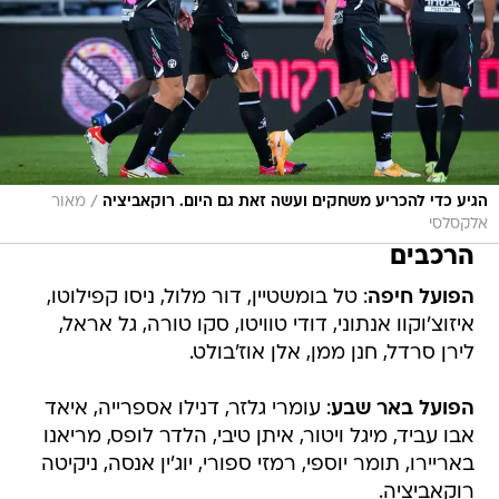
/
הגיע כדי להכריע משחקים ועשה זאת גם היום. רוקאביציה
מאור
אלקסלסי
הרכבים
הפועל חיפה
: טל בומשטיין, דור מלול, ניסו קפילוטו,
איזוצ'וקוו אנתוני, דודי טוויטו, סקו טורה, גל אראל,
לירן סרדל, חנן ממן, אלן אוז'בולט.
הפועל באר שבע
: עומרי גלזר, דנילו אספרייה, איאד
אבו עביד, מיגל ויטור, איתן טיבי, הלדר לופס, מריאנו
באריירו, תומר יוספי, רמזי ספורי, יוג'ין אנסה, ניקיטה
רוקאביציה.