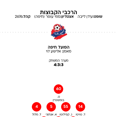
הרכבי הקבוצות
שופט:
עידן
לייבה
אצטדיון:
סמי עופר (חיפה)
קהל:
2676
הפועל חיפה
מאמן:
אלישע
לוי
מערך המשחק
4:3:3
60
ט.
בומשטיין
4
5
55
14
ד. טויטו
נ. קפילוטו
א. אנתוני
ד. מלול