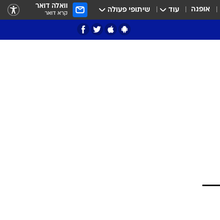
וואלה דואר
אופנה
עוד
שיתופי פעולה
קרא דואר
ציון 3
דאבל דריבל
י