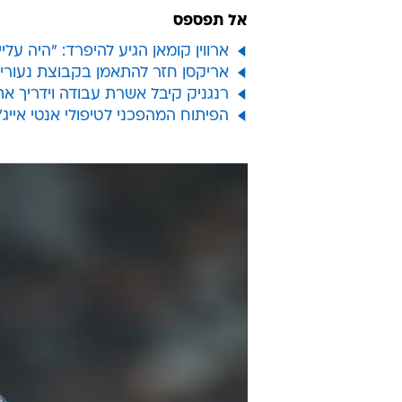
אל תפספס
ארווין קומאן הגיע להיפרד: "היה ע
אריקסן חזר להתאמן בקבוצת נעוריו,
רנגניק קיבל אשרת עבודה וידריך את
הפיתוח המהפכני לטיפולי אנטי אייג