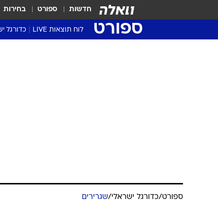
חדשות
ספורט
בחירות
ספורט
לוח תוצאות LIVE
כדורגל יש
ליגת העל Winner
סטט' ליגת
גביע המדי
גביע הטוט
שגרירים
נבחרות י
ליגה לאומ
ליגה א'
ספורט
/
כדורגל ישראלי
/
שגרירים