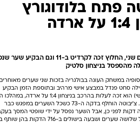
ענפים נוספים
טה פתח בלודוגורץ
לוח שידורים
דה
החידה של ספור
ארכיון מדורים
כתבו לנו
אחרי שכיכב במשחק העונה ביום שני, החלוץ זכה לקרדיט ב-11 וגם הבקיע
עלה מהספסל בניצחון סלטיק
 סופיה במשחק העונה בבולגריה בזכות שני שערים מאוחרים
ילה סחט פנדל במבצע אישי מרהיב ובתוספת הזמן הבקיע
בעצמו וקבע 0:2 בסיום, והערב (חמישי) הוא זכה לעלות בהרכב בניצחון 1:4 על ארדה, ב
בישל את השער הראשון של קבוצתו. צ'יבוטה הוחלף בדקה ה-73 כשכל השערים במפגש כבר
דקות לפני כן, אבל השער נפסל על ידי שופטי המסך בעקב