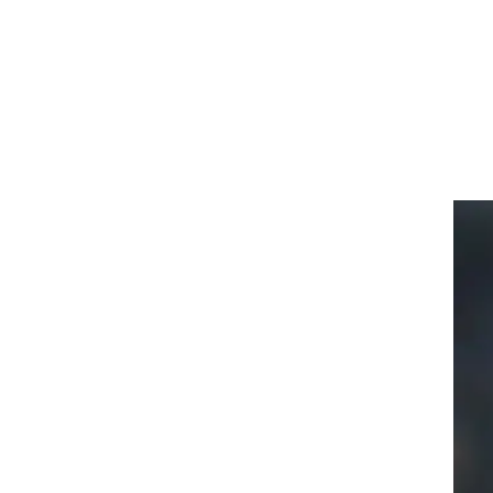
רוגבי וקריקט
גולף
ביליארד
תקצירים