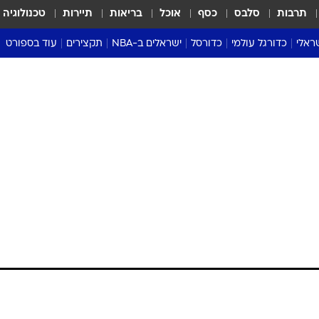
תרבות
סלבס
כסף
אוכל
בריאות
תיירות
טכנולוגיה
ראלי
כדורגל עולמי
כדורסל
ישראלים ב-NBA
תקצירים
עוד בספורט
ליגה אנגלית
ליגת העל
דני אבדיה
מונדיאל 2026
 העל
ליגה ספרדית
דאבל דריבל
NBA
נה
ליגה איטלקית
יורוליג וכדורסל אירופי
טבלאות
ו
ליגה גרמנית
ליגה לאומית
פודקאסטים
ליגה צרפתית
נבחרות ישראל בכדורסל
מסכמים מחזור
שראל
ליגת האלופות
כדורסל נשים
אבא של שבת
ית
הליגה האירופית
מעל הטבעת
דרום אמריקה
סערה בממלכה
טניס
טראש טוק
ספורט אמריקא
פוקר