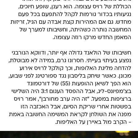
הכוללת של רויס עצומה. הוא רענן, שופע חיוכים,
נגיעותיו בכדור גורמות לקהל להתפעם בכל פעם
מחדש. גם אם המהירות קצת אבדה עם הגיל, זריזות
המחשבה נותרה כשהיתה, וחשיבותו למערך של
המאמן החדש מרקו רוזה עצומה.
חשיבותו של הולאנד גדולה אף יותר, ודווקא הנורבגי
נפצע בעיתוי בעייתי. חסרונו גרם, במידה לא מבוטלת,
להדחה מליגת האלופות, וכך קולקל לרויס אירוע
מכונן. כאשר שיחק בליסבון נגד ספורטינג לפני שבוע,
הוא הפך לשיאן ההופעות (55) של דורטמונד
בצ'מפיונס-ליג, אבל ההפסד העגום 3:1 היה השלישי
ברציפות במפעל. "זה היה ערב מחורבן", אמר רויס
בפשטות אחרי שריקת הסיום, אבל האכזבה הזו
מפנה את השולחן לקראת המשימה החשובה באמת
- הקרב מול באיירן על האליפות.