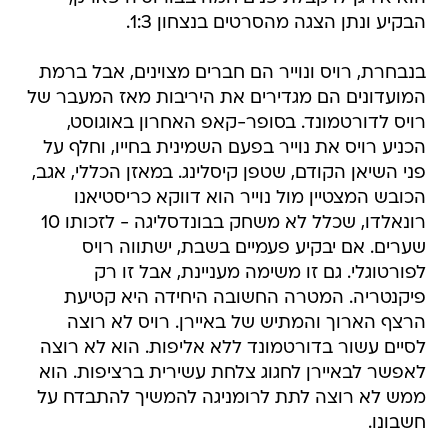
הבקיע ונתן הצגה מהסרטים בנצחון 1:3.
בנבחרת, רויס ונוייר הם חברים מצוינים, אבל ברמת
המועדונים הם מגדירים את היריבות מאז המעבר של
רויס לדורטמונד. בסופר-קאפ האחרון באוגוסט,
הכניע רויס את נוייר בפעם השמינית בחייו, וחלף על
פני השיאן הקודם, שטפן קיסלינג. במאזן הכללי, אגב,
הכובש המצטיין מול נוייר הוא דווקא כריסטיאנו
רונאלדו, שכלל לא משחק בבונדסליגה - לזכותו 10
שערים. אם יבקיע פעמיים בשבת, ישתווה רויס
לפורטוגלי. גם זו משימה מעניינת, אבל זו רק
פיקנטריה. המטרה החשובה היחידה היא קטיעת
הרצף הארוך והמתיש של באיירן. רויס לא רוצה
לסיים עשור בדורטמונד ללא אליפות. הוא לא רוצה
לאפשר לבאיירן לחגוג צלחת עשירית ברציפות. הוא
ממש לא רוצה לתת לרומניגה להמשיך להתבדח על
חשבונו.