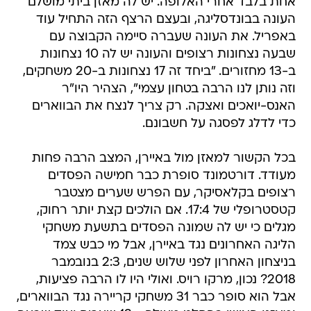
אחת בלבד אחרי האלופה. יש לה מאזן ביתי מושלם
העונה בבונדסליגה, ובעצם הרצף הזה התחיל עוד
באפריל. את העונה שעברה סיימה הקבוצה עם
שבעה נצחונות רצופים והעונה יש לה 10 נצחונות
ב-13 מחזורים. "ביחד זה 17 נצחונות ב-20 משחקים,
וזה נותן לנו הרבה בטחון עצמי", הצהיר היו"ר
האנס-יואכים ואצקה. רק צריך לנצח את הבווארים
כדי לדלג לפסגה על חשבונם.
בכל הקשור למאזן מול באיירן, המצב הרבה פחות
מעודד. דורטמונד סופרת כבר חמישה הפסדים
רצופים בקלאסיקר, עם הפרש שערים מצטבר
קטסטרופלי של 17:4. אם הולכים קצת יותר רחוק,
מגלים כי יש לה שמונה הפסדים בתשעת משחקי
הליגה האחרונים נגד באיירן, אבל מי כבש צמד
בניצחון האחרון לפני שלוש שנים, 2:3 בנובמבר
2018? נכון, מרקו רויס. ואולי היו לו הרבה פציעות,
אבל הוא סופר כבר 31 משחקי קריירה נגד הבווארים,