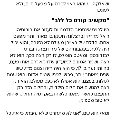
ושאלקה - שהוא ראוי לפרס על מפעל חיים, ולא
לעונש.
"מקשיב קודם כל ללב"
היו לרויס אינספור הזדמנויות לעזוב את בורוסיה.
ריאל מדריד וברצלונה חשקו בו מאוד יותר מפעם
אחת. הדלת של באיירן מעולם לא נסגרה, והוא יכול
היה ללכת בעקבותיהם של מריו גצה, רוברט
לבנדובסקי ומאטס הומלס, לו רק רצה בכך. הוא לא
רצה, ושמר אמונים למועדון שדווקא זרק אותו פעם,
בהיותו נער בן 17, כי הוא היה רזה וצנום מדי. שש
שנים מאוחר יותר, פרשו לפניו שטיח אדום והוא שמח
לסלוח. בעצם, הוא אפילו לא כעס מעולם. הוא רק
רצה להגשים את חלום הילדות, והחלום הזה רק
התעצם כאשר מאמן כלשהו באקדמיה החליט שהוא
לא טוב מספיק.
ומאז הוא שם. "אני לא מתחרט שלא עזבתי, כי את כל