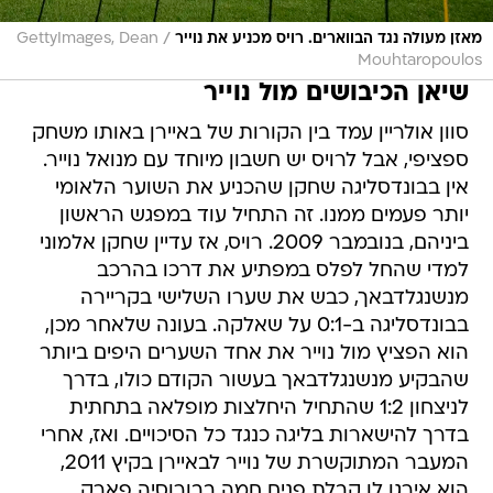
/
מאזן מעולה נגד הבווארים. רויס מכניע את נוייר
GettyImages, Dean
Mouhtaropoulos
שיאן הכיבושים מול נוייר
סוון אולריין עמד בין הקורות של באיירן באותו משחק
ספציפי, אבל לרויס יש חשבון מיוחד עם מנואל נוייר.
אין בבונדסליגה שחקן שהכניע את השוער הלאומי
יותר פעמים ממנו. זה התחיל עוד במפגש הראשון
ביניהם, בנובמבר 2009. רויס, אז עדיין שחקן אלמוני
למדי שהחל לפלס במפתיע את דרכו בהרכב
מנשנגלדבאך, כבש את שערו השלישי בקריירה
בבונדסליגה ב-0:1 על שאלקה. בעונה שלאחר מכן,
הוא הפציץ מול נוייר את אחד השערים היפים ביותר
שהבקיע מנשנגלדבאך בעשור הקודם כולו, בדרך
לניצחון 1:2 שהתחיל היחלצות מופלאה בתחתית
בדרך להישארות בליגה כנגד כל הסיכויים. ואז, אחרי
המעבר המתוקשרת של נוייר לבאיירן בקיץ 2011,
הוא אירגן לו קבלת פנים חמה בבורוסיה פארק,