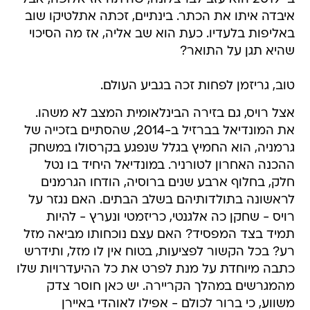
איבדה איתו את הכתר. בינתיים, זכתה אתלטיקו שוב
באליפות בלעדיו. כעת הוא שב אליה, אז מה הסיכוי
שהיא תגן על התואר?
טוב, גריזמן לפחות זכה בגביע העולם.
אצל רויס, גם בזירה הבינלאומית המצב לא משהו.
את המונדיאל בברזיל ב-2014, שהסתיים בזכייה של
גרמניה, הוא החמיץ בגלל שנפגע בקרסולו במשחק
ההכנה האחרון לטורניר. במונדיאל היחיד בו נטל
חלק, בחלוף ארבע שנים ברוסיה, הודחו הגרמנים
לראשונה בתולדותיהם בשלב הבתים. האם נגזר על
רויס - שחקן כה אלגנטי, כריזמטי ונערץ - להיות
תמיד בצד המפסיד? האם עצם נוכחותו מביאה מזל
רע? בכל הקשור לפציעות, בטוח אין לו מזל, ותידרש
כתבה מיוחדת על מנת לפרט את כל ההיעדרויות שלו
מהמגרשים במהלך הקריירה. יש כאן חוסר צדק
משווע, כי ברור לכולם - אפילו לאוהדי באיירן