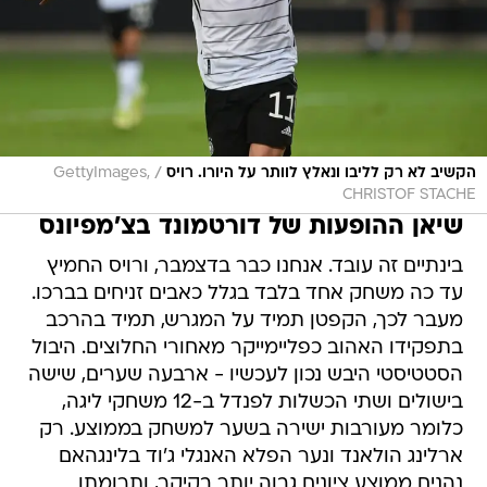
/
הקשיב לא רק לליבו ונאלץ לוותר על היורו. רויס
GettyImages,
CHRISTOF STACHE
שיאן ההופעות של דורטמונד בצ'מפיונס
בינתיים זה עובד. אנחנו כבר בדצמבר, ורויס החמיץ
עד כה משחק אחד בלבד בגלל כאבים זניחים בברכו.
מעבר לכך, הקפטן תמיד על המגרש, תמיד בהרכב
בתפקידו האהוב כפליימייקר מאחורי החלוצים. היבול
הסטטיסטי היבש נכון לעכשיו - ארבעה שערים, שישה
בישולים ושתי הכשלות לפנדל ב-12 משחקי ליגה,
כלומר מעורבות ישירה בשער למשחק בממוצע. רק
ארלינג הולאנד ונער הפלא האנגלי ג'וד בלינגהאם
נהנים ממוצע ציונים גבוה יותר בקיקר, ותרומתו