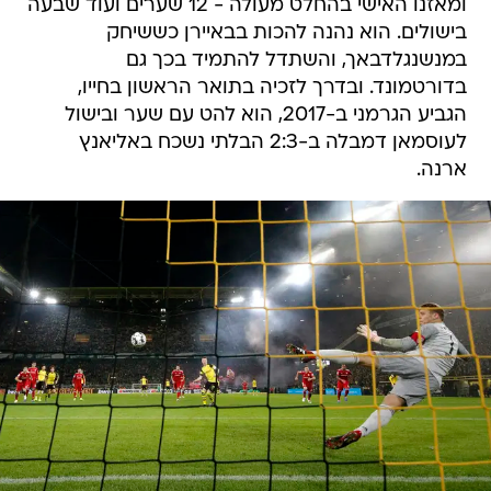
ומאזנו האישי בהחלט מעולה - 12 שערים ועוד שבעה
בישולים. הוא נהנה להכות בבאיירן כששיחק
במנשנגלדבאך, והשתדל להתמיד בכך גם
בדורטמונד. ובדרך לזכיה בתואר הראשון בחייו,
הגביע הגרמני ב-2017, הוא להט עם שער ובישול
לעוסמאן דמבלה ב-2:3 הבלתי נשכח באליאנץ
ארנה.