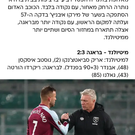
מאלופת בולגריה הפסד רביעי ברציפות בבית בו היא
נותרה הרחק מאחור, עם נקודה בלבד. הכוכב האדום
הסתפקה בשער של מירקו איבניץ' בדקה ה-57
ועלתה למקום הראשון, עם נקודה יותר מבראגה,
אצלה תתארח במחזור הסיום ושתיים יותר
ממיטיולנד.
מיטיולנד - בראגה 2:3
למיטיולנד: אריק סביאטצ'נקו (2), גוסטב איסקסן
(48), אבנדר (90+3 בפנדל). לבראגה: ריקרדו הורטה
(43), גאלנו (85)