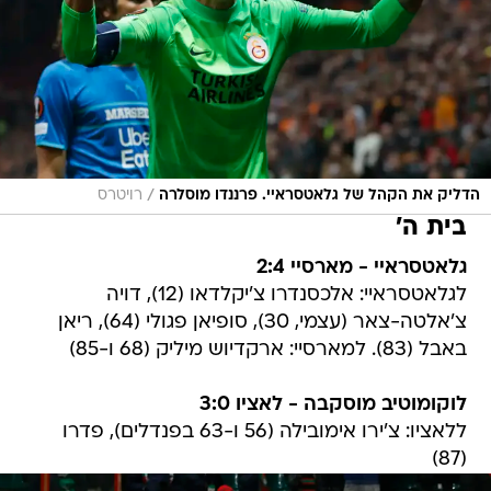
/
הדליק את הקהל של גלאטסראיי. פרננדו מוסלרה
רויטרס
בית ה'
גלאטסראיי - מארסיי 2:4
לגלאטסראיי: אלכסנדרו צ'יקלדאו (12), דויה
צ'אלטה-צאר (עצמי, 30), סופיאן פגולי (64), ריאן
באבל (83). למארסיי: ארקדיוש מיליק (68 ו-85)
לוקומוטיב מוסקבה - לאציו 3:0
ללאציו: צ'ירו אימובילה (56 ו-63 בפנדלים), פדרו
(87)