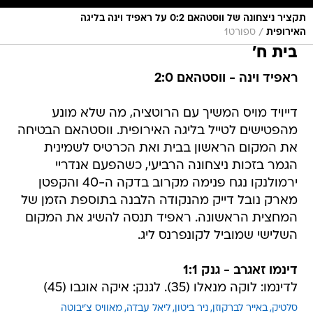
תקציר ניצחונה של ווסטהאם 0:2 על ראפיד וינה בליגה
/
האירופית
ספורט1
בית ח'
ראפיד וינה - ווסטהאם 2:0
דייויד מויס המשיך עם הרוטציה, מה שלא מונע
מהפטישים לטייל בליגה האירופית. ווסטהאם הבטיחה
את המקום הראשון בבית ואת הכרטיס לשמינית
הגמר בזכות ניצחונה הרביעי, כשהפעם אנדריי
ירמולנקו נגח פנימה מקרוב בדקה ה-40 והקפטן
מארק נובל דייק מהנקודה הלבנה בתוספת הזמן של
המחצית הראשונה. ראפיד תנסה להשיג את המקום
השלישי שמוביל לקונפרנס ליג.
דינמו זאגרב - גנק 1:1
לדינמו: לוקה מנאלו (35). לגנק: איקה אוגבו (45)
סלטיק
באייר לברקוזן
ניר ביטון
ליאל עבדה
מאוויס צ'יבוטה