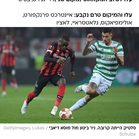
עלו והמיקום טרם נקבע:
איינטרכט פרנקפורט,
אולימפיאקוס, גלאטסראיי, לאציו
/
סלטיק הייתה קרובה. ניר ביטון מול מוסא דיאבי
GettyImages, Lukas
Schulze