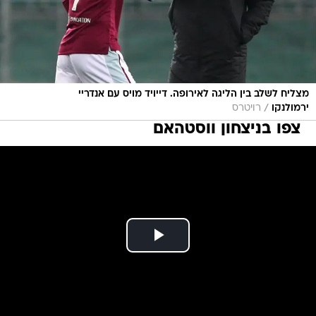
מצליח לשלב בין הליגה לאירופה. דייויד מויס עם אנדריי
/
ירמולנקו
רויטרס
צפו בניצחון ווסטהאם