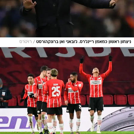
/
ניצחון ראשון כמאמן ריינג'רס. ג'ובאני ואן ברונקהורסט
רויטרס