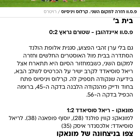
/
פ.ס.וו חזרה למקום השני. קרלוס ויניסיוס
רויטרס
בית ב'
פ.ס.וו איינדהובן - שטורם גראץ 0:2
גם בלי ערן זהבי הפצוע, סגנית אלופת הולנד
הסתדרה בבית מול האוסטרים החלשים וחזרה
למקום השני, כשבמחזור הסיום היא תתארח אצל
ריאל סוסיאדד לקרב ישיר על הכרטיס לשלב הבא,
בידיעה שנקודה תספיק לה. קרלוס ויניסיוס פתח
בחוד ודייק מהנקודה הלבנה בדקה ה-45, ברומה
הכפיל בדקה ה-56.
מונאקו - ריאל סוסיאדד 1:2
למונאקו: קווין פולנד (28), יוסוף פופאנה (38). לריאל
סוסיאדד: אלכסנדר איסק (35)
צפו בניצחונה של מונאקו