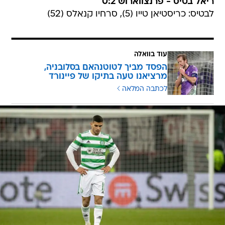
ריאל בטיס - פרנצווארוש 0:2
לבטיס: כריסטיאן טייו (5), סרחיו קנאלס (52)
עוד בוואלה
הפסד מביך לטוטנהאם בסלובניה,
מרציאנו טעה בתיקו של פיינורד
לכתבה המלאה