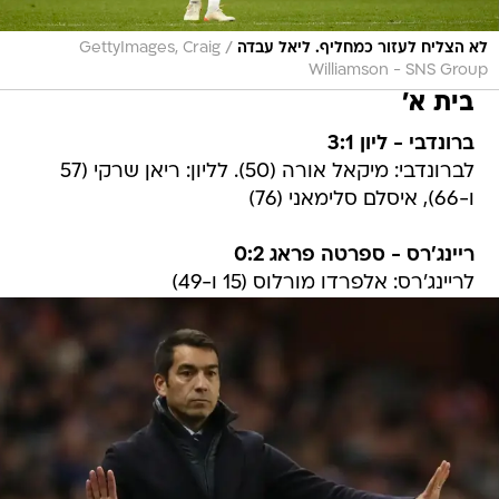
/
לא הצליח לעזור כמחליף. ליאל עבדה
GettyImages, Craig
Williamson - SNS Group
בית א'
ברונדבי - ליון 3:1
לברונדבי: מיקאל אורה (50). לליון: ריאן שרקי (57
ו-66), איסלם סלימאני (76)
ריינג'רס - ספרטה פראג 0:2
לריינג'רס: אלפרדו מורלוס (15 ו-49)