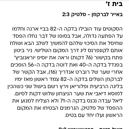
בית ז'
באייר לברקוזן - סלטיק 2:3
הסקוטים עוד הובילו בדקה ה-82 בביי ארנה וחלמו
על הפתעה גדולה, אבל בסופו של דבר נחלו הפסד
שחיסל את הסיכוי שלהם להמשיך לשלב הבא ושולח
אותם לקונפרנס ליג דרך המקום השלישי. ניר ביטון
פתח בקישור (76 דקות) וראה את יוסיפ יוראנוביץ'
בפנדל בדקה ה-40 ואת ז'וטה בדקה ה-56 הופכים
אחרי שער של רוברט אנדריך (16), אבל הקשר של
לברקוזן השלים בדקה ה-82 צמד ראשון מאז ימיו
בליגה הרביעית ופלוריאן וירץ רשם בישול שני כשהכין
למוסא דיאבי את שער הניצחון שלוש דקות לסיום.
ליאל עבדה נכנס בדקה ה-71 ולא הצליח למנוע את
ההפסד של סלטיק. הגרמנים הבטיחו את המקום
הראשון ועלו יחד עם בטיס.