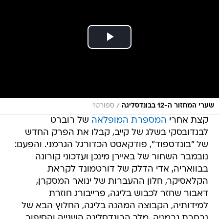
/
שערי המחזור ה-12 בבונדסליגה
ספורט1
קצת אחרי
המספרת המופלאה
של רוברט
לבנדובסקי בשלג של קייב, קבלו את הפרק החדש
של "בונדספוד", פודקאסט הכדורגל הגרמני. והפעם:
נובמבר השחור של באיירן מינכן ועדכוני קורונה
בבוואריה, אדי הדלק של דורטמונד לקראת
הקלאסיקר, חלון ההעברות של ינואר המסקרן,
דאבור שחזר לכבוש בליגה, פרייבורג חוזרת
למידותיה, הקבוצה המהנה בליגה, החלוץ הבא של
נבחרת גרמניה, מלך הבונדסליגה השנייה והסיפור