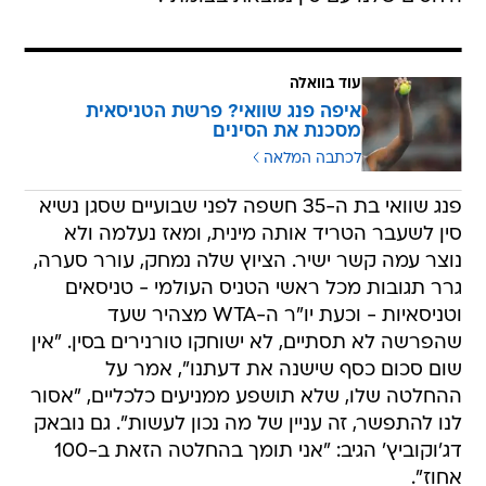
עוד בוואלה
איפה פנג שוואי? פרשת הטניסאית
מסכנת את הסינים
לכתבה המלאה
פנג שוואי בת ה-35 חשפה לפני שבועיים שסגן נשיא
סין לשעבר הטריד אותה מינית, ומאז נעלמה ולא
נוצר עמה קשר ישיר. הציוץ שלה נמחק, עורר סערה,
גרר תגובות מכל ראשי הטניס העולמי - טניסאים
וטניסאיות - וכעת יו"ר ה-WTA מצהיר שעד
שהפרשה לא תסתיים, לא ישוחקו טורנירים בסין. "אין
שום סכום כסף שישנה את דעתנו", אמר על
ההחלטה שלו, שלא תושפע ממניעים כלכליים, "אסור
לנו להתפשר, זה עניין של מה נכון לעשות". גם נובאק
דג'וקוביץ' הגיב: "אני תומך בהחלטה הזאת ב-100
אחוז".