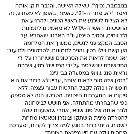
בנובמבר, נכון?", שאלה האישה, והגבר תיקן אותה
ואמר "לא, מחר ה-21". כאמור, באופן לא מפתיע, זה
לא הצליח לשכנע את ראשי הטניס ולהרגיע את
החששות. ראשי ה-WTA לא מאמינים לתמונות
ולדיווחים, וסטיב סיימון, יו"ר הארגון שאחראי על
הסבב המקצועני לנשים, ממשיך את המלחמה
העיקשת שלו בסין, והגיב לתמונות, לסרטונים ולתיעוד:
"אני שמח לראות את הסרטונים ששוחררו על ידי
התקשורת שנשלטת על ידי המששל בסין, שבהם
נראית פנג שוואי במסעדה בבייג'ינג.
"בזמן שזה טוב לראות אותה, עדיין לא ברור אם היא
חופשייה ויכולה לקבל החלטות עבור עצמה, ללא
פיקוח או התערבות חיצונית. הסרטון הזה לא מספק.
כפי שהבהרתי מהתחלה, אני חושש לביטחונה
ולבריאותה של פנג שוואי, אחרי שהטענות שלה
להטרדה מינית הושתקו וצונזרו וטאטאו מתחת
לשטיח. הייתי ברור בנוגע למה צריך לקרות, ומערכת
היחסים שלנו עם סין נמצאת בצומת".