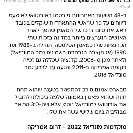
/
כבר לא ישוב לנבחרת. אוסקר טבארס
GettyImages, Raul Martinez
-Pool
ב-48 השעות האחרונות פורסמו באורוגוואי לא מעט
דיווחים על כך שראשי ההתאחדות שוקלים בכובד
ראש את סיום דרכו של המאמן שהפך לאחד
האנשים הנערצים ביותר במדינה בזכות שתי
הקדנציות שלו כמאמן הסלסטה, תחילה ב-1988 ועד
1990 (אז נעצרה הנבחרת בשמינית גמר המונדיאל)
ולאחר מכן מ-2006, קדנציה שכללה גם זכייה
בקופה אמריקה ב-2011 והגעה עד לרבע גמר
מונדיאל 2018.
טבארס אמנם סירב להתפטר בטענה שהוא תחת
חוזה ושהוא מאמין באמונה שלמה ביכולתו להוביל
את אורוגוואי למונדיאל נוסף, אלא שה-3:0 הכואב
מבוליביה ביום שלישי עשה את שלו.
מוקדמות מונדיאל 2022 - דרום אמריקה