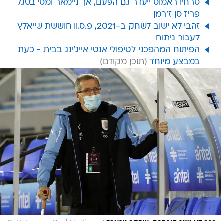
סרחיו ראמוס ייעדר גם הפעם, אך ניימאר ומסי בסגל
פריז סן ז'רמן
זהבי לא ישוב לשחק ב-2021, פ.ס.וו חוששת שייאלץ
לעבור ניתוח
הפיתוח המהפכני לטיפולי אנטי אייג'ינג בבית - כעת
במבצע מיוחד