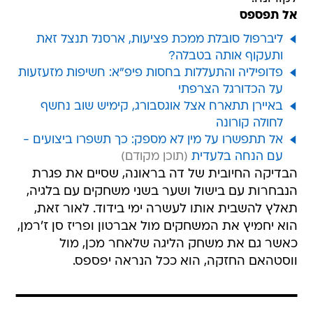
אל תפספס
ליברפול סובלת ממכת פציעות, ארסנל תנצל זאת
ותעקוף אותה בטבלה?
פדופיליה והתעללות בחסות פיפ"א: חשיפות מזעזעות
על הכדורגל הצרפתי
באיירן תתארח אצל אוגסבורג, קימיש שוב נחשף
לחולה קורונה
אל תתפשרו על מין לא מספק: כך תשפרו ביצועים -
עם הנחה בלעדית
הבדיקה החיובית של דה בראונה, שסיים את פגרת
הנבחרות עם בישול ושער בשני משחקים עם בלגיה,
תאלץ להשבית אותו לעשרה ימי בידוד. לאור זאת,
הוא יחמיץ את המשחקים מול אברטון ופריז סן ז'רמן,
כאשר גם את משחק הליגה שלאחר מכן, מול
ווסטהאם החזקה, הוא ככל הנראה יפספס.