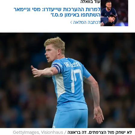
עוד בוואלה
למרות ההערכות שייעדרו: מסי וניימאר
השתתפו באימון פ.ס.ז'
לכתבה המלאה
/
לא ישחק מול הצרפתים. דה בראונה
GettyImages, Visionhaus