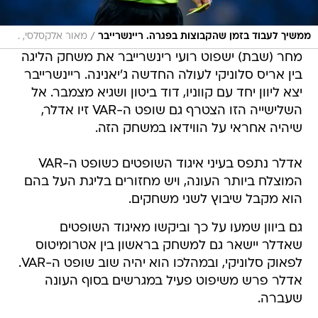
/
ממשיך לעבוד בזמן שהקבוצות בפגרה. ריינשרייבר
מאור אלקסלסי, .
מחר (שבת) ישפוט רועי רינשרייבר את משחק הליגה
בין אריס סלוניקי לעולה החדשה ג'יאנינה. ריינשרייבר
יצא ליוון יחד עם קווניו, דוד ביטון ושגיא מצמבר. אל
השלישייה הזו הצטרף גם שופט ה-VAR זיו אדלר,
שיהיה אחראי על הווידאו במשחק הזה.
אדלר נתפס בעיני איגוד השופטים כשופט ה-VAR
המוצלח ביותר העונה, ויש מחזורים בליגת העל בהם
הוא מקבל שיבוץ לשני משחקים.
גם ביוון שמעו על כך וביקשו מאיגוד השופטים
שאדלר יישאר גם למשחק בראשון בין אטרומיטוס
לפאוק סלוניקי, ובמהלכו הוא יהיה שוב שופט ה-VAR.
אדלר פרש משיפוט פעיל במגרשים בסוף העונה
שעברה.