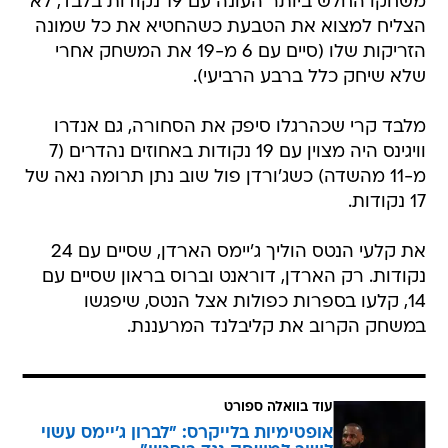
משחקו החלש ביותר העונה עם 19 נקודות בלבד, לא
הצליח למצוא את הטבעת כשהחטיא את כל שמונה
הזריקות שלו (סיים עם 6 מ-19 את המשחק אחרי
שלא שיחק כלל ברבע הרביעי).
מלבד קרי שכהרגלו סיפק את הסחורה, גם אנדרו
וויגינס היה מצוין עם 19 נקודות באחוזים נהדרים (7
מ-11 מהשדה) כשג'ורדן פול שוב נתן תרומה נאה של
17 נקודות.
את קלעי הנטס הוליך ג'יימס הארדן, שסיים עם 24
נקודות. רק הארדן, דוראנט וברוס בראון שסיים עם
14, קלעו בספרות כפולות אצל הנטס, שיפגשו
במשחק הקרוב את קליבלנד המרעננת.
עוד בוואלה ספורט
אופטימיות בלייקרס: "לברון ג'יימס עשוי