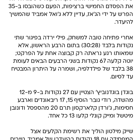
את הפסדם החמישי ברציפות, הפעם כשהובסו ב-35
הפרש על ידי הג'אז, עדיין ללא ג'ואל אמביד שהמשיך
להיעדר.
אחרי פתיחה טובה למשחק, פילי ירדה בפיגור שתי
נקודות בלבד (30:28) בתום הרבע הראשון, אלא
שמאותו רגע נראתה רק קבוצה אחת על הפרקט;
יוטה קלעה 67 נקודות בשני הרבעים הבאים לעומת
38 בלבד של פילדלפיה, ושמרה על היתרון המבטיח
עד לסיום.
בוגדן בוגדנוביץ' הצטיין עם 27 נקודות ב-9 מ-12
מהשדה, רודי גובר הוסיף 15, 17 ריבאונדים וארבע
חסימות, ג'ורדן קלארקסון תרם 20 מהספסל ודונובן
מיטשל ומייק קונלי קלעו 13 כל אחד.
שייק מילטון הוליך את רשימת הקלעים אצל
המפסידה עם 18 נקודות בהיעדרו של אמביד, טייריס