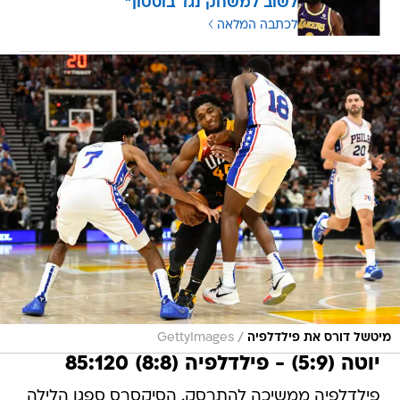
לשוב למשחק נגד בוסטון"
לכתבה המלאה
/
מיטשל דורס את פילדלפיה
GettyImages
יוטה (5:9) - פילדלפיה (8:8) 85:120
פילדלפיה ממשיכה להתרסק. הסיקסרס ספגו הלילה