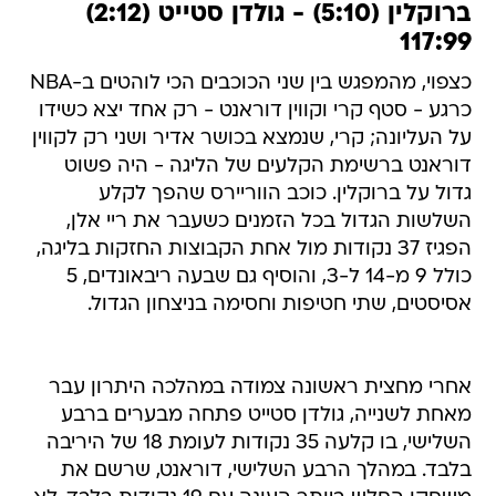
ברוקלין (5:10) - גולדן סטייט (2:12)
117:99
כצפוי, מהמפגש בין שני הכוכבים הכי לוהטים ב-NBA
כרגע - סטף קרי וקווין דוראנט - רק אחד יצא כשידו
על העליונה; קרי, שנמצא בכושר אדיר ושני רק לקווין
דוראנט ברשימת הקלעים של הליגה - היה פשוט
גדול על ברוקלין. כוכב הווריירס שהפך לקלע
השלשות הגדול בכל הזמנים כשעבר את ריי אלן,
הפגיז 37 נקודות מול אחת הקבוצות החזקות בליגה,
כולל 9 מ-14 ל-3, והוסיף גם שבעה ריבאונדים, 5
אסיסטים, שתי חטיפות וחסימה בניצחון הגדול.
אחרי מחצית ראשונה צמודה במהלכה היתרון עבר
מאחת לשנייה, גולדן סטייט פתחה מבערים ברבע
השלישי, בו קלעה 35 נקודות לעומת 18 של היריבה
בלבד. במהלך הרבע השלישי, דוראנט, שרשם את