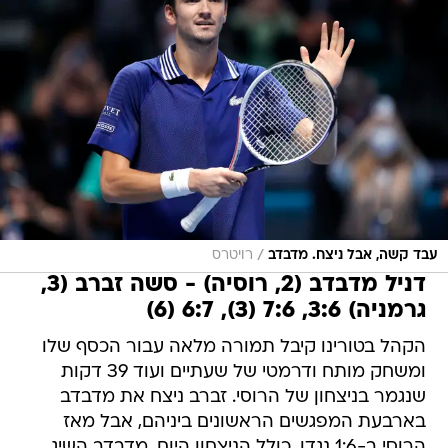
/
עבד קשה, אבל ניצח. מדבדב
רויטרס
דניל מדבדב (2, רוסיה) - סשה זברב (3,
גרמניה) 3:6, 7:6 (3), 6:7 (6)
הקהל בטורינו קיבל תמורה מלאה עבור הכסף שלו
ומשחק מותח ודרמטי של שעתיים ועוד 39 דקות
שנגמר בניצחון של הרוסי. זברב ניצח את מדבדב
בארבעת המפגשים הראשונים ביניהם, אבל מאז
הרוסי ב-1:6 נגדו, כולל הניצחון היום. מדבדב השיג