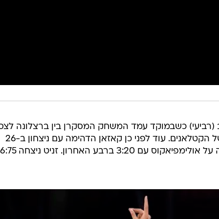
ב (רביעי) כשבמוקד עמד המשחק המסקרן בין ברצלונה לצס
מוסקבה שהסתיים עם ניצחון קשה של הקטלאנים. עוד לפני כן קאזאן הדהימה עם ניצחון ב-26
הפרש על מילאנו. אנאדולו התפוצצה על אולימפיאקוס עם 3:20 ברבע האח