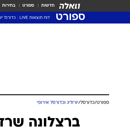
חדשות
ספורט
בחירות
ספורט
לוח תוצאות LIVE
כדורגל יש
ליגת העל Winner
סטט' ליגת
גביע המדי
גביע הטוט
שגרירים
נבחרות י
ליגה לאומ
ליגה א'
ספורט
/
כדורסל
/
יורוליג וכדורסל אירופי
ברצלונה שרד