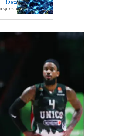
בזול!
בשיתוף וו