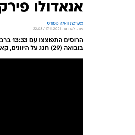
אנאדולו פירק
מערכת וואלה ספורט
עודכן לאחרונה: 17.11.2021 / 22:08
בובואה (29) חגג על היוונים, קאזאן השפילה את מילאנו, הפסד לזוסמן ובלאט עם אלבה