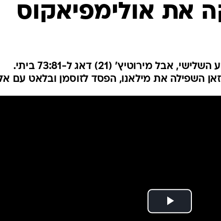
ה את אולימפיאקוס
ענפים נוספים
לוח שידורים
החידה של ספור
ארכיון מדורים
כתבו לנו
הרוסים התפוצצו עם 13:33 ברבע השלישי, אבל מירוטיץ' (21) דאג ל-73:81 ביתי.