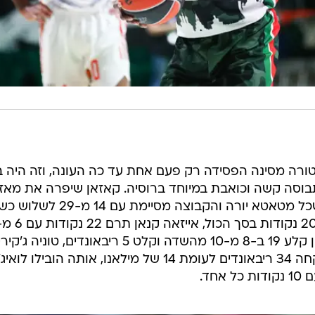
ורה מסינה הפסידה רק פעם אחת עד כה העונה, וזה היה ב
תבוסה קשה וכואבת במיוחד ברוסיה. קאזאן שיפרה את מאז
ל-5:5 עם תצוגת תכלית מטורפת כשכל מטאטא יורה והקבוצה מסיימת עם 14 
לשלוש והוסיף 5 ריבאונדים, ג'ון בראון קלע 19 ב-8 מ-10 מהשדה וקלט 5 ריבאונדים, טוניה ג'קיר
קלע 10 וקלט 7 ריבאונדים. קאזאן לקחה 34 ריבאונדים לעומת 14 של מילאנו, אותה הובילו לואיג
חד.