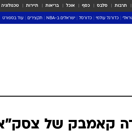
תרבות
סלבס
כסף
אוכל
בריאות
תיירות
טכנולוגיה
ראלי
כדורגל עולמי
כדורסל
ישראלים ב-NBA
תקצירים
עוד בספורט
ליגה אנגלית
ליגת העל
דני אבדיה
מונדיאל 2026
 העל
ליגה ספרדית
דאבל דריבל
NBA
נה
ליגה איטלקית
יורוליג וכדורסל אירופי
טבלאות
ו
ליגה גרמנית
ליגה לאומית
פודקאסטים
ליגה צרפתית
נבחרות ישראל בכדורסל
מסכמים מחזור
שראל
ליגת האלופות
כדורסל נשים
אבא של שבת
ית
הליגה האירופית
מעל הטבעת
דרום אמריקה
סערה בממלכה
טניס
טראש טוק
ספורט אמריקא
ה קאמבק של צסק"א
פוקר