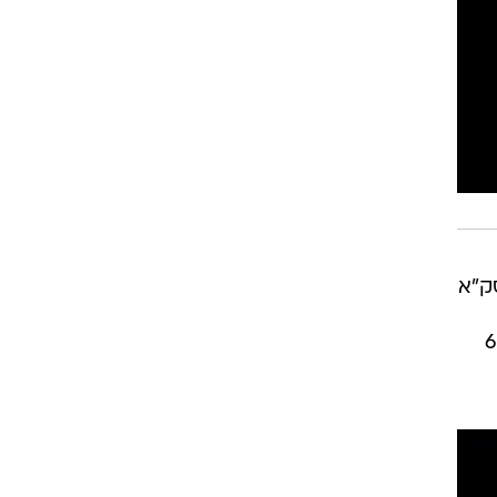
רוגבי וקריקט
גולף
ביליארד
תקצירים
ק"א
רון. זניט ניצחה 66:75