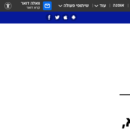
וואלה דואר
אופנה
עוד
שיתופי פעולה
קרא דואר
ציון 3
דאבל דריבל
י
,