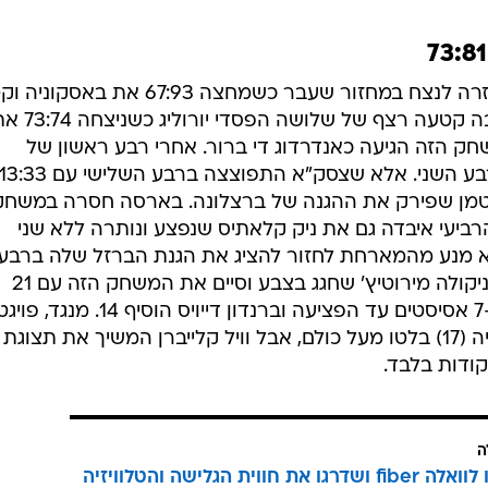
הקבוצה של שרונאס יאסיקביצ'יוס חזרה לנצח במחזור שעבר כשמחצה 67:93 א
רצף של שני הפסדים, צסק"א מוסקבה קטעה רצף של שלושה הפסדי יור
ק הזה הגיעה כאנדרדוג די ברור. אחרי רבע ראשון של
חפירות, בארסה ברחה עם 14:25 ברבע השני. אלא שצסק"א התפוצצה ברבע השלישי עם 3:33
גטמן שפירק את ההגנה של ברצלונה. בארסה חסרה במשחק
רביעי איבדה גם את ניק קלאתיס שנפצע ונותרה ללא שני
א מנע מהמארחת לחזור להציג את הגנת הברזל שלה ברבע
הרביעי ולברוח לניצחון הרבה בזכות ניקולה מירוטיץ' שחגג בצבע וסיים את המשחק הזה עם 21
נקודות. קלאתיס הספיק לתרום 10 ו-7 אסיסטים עד הפציעה וברנדון דייויס הוסיף 
(21, 6 מ-9 מחוץ לקשת) וטוקו שנגליה (17) בלטו מעל כולם, אבל וויל קלייברן המשיך את תצוגת
ה
הצטרפו לוואלה fiber ושדרגו את חווית הגלישה והטלוויזיה