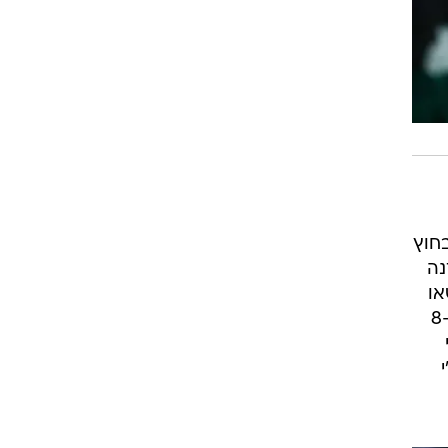
חוץ
נה
מ-29 לשלוש כשאו
ג'יי מאיו קולע 5 מ-9 מחוץ לקשת ו-20 נקודות בסך הכול, אייזאה קנאן תרם 22 נקודות עם 6 מ-8
י
'י