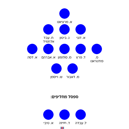
א. מרציאנו
א. דגני
נ. ביטון
ח. עבד
אלחמיד
ס.
ד. פרץ
מ. סולומון
א. אברהם
א. דסה
פודגוראנו
מ. דאבור
ש. וייסמן
ספסל מחליפים:
ל. עבדה
ד. חזיזה
א. טיבי