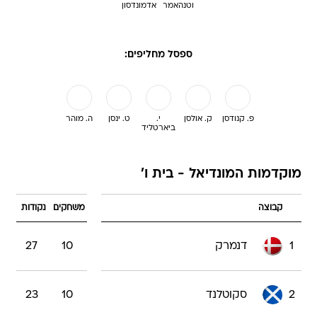
וטנהאמר
אדמונדסון
ספסל מחליפים:
פ. קנודסן
ק. אולסן
י.
ט. ינסן
ה. מוהר
ביארטליד
מוקדמות המונדיאל - בית ו'
קבוצה
משחקים
נקודות
1
דנמרק
10
27
2
סקוטלנד
10
23