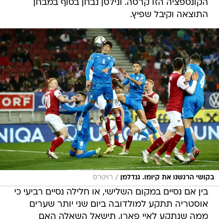
הקונספציה הזו קרסה. ונילסן נבחן בסוף במבחן
התוצאה וקיבל שפיץ.
/
בקושי הרגשנו את קיומו. גנדלמן
רויטרס
בין אם נסיים במקום השלישי, או חלילה נסיים רביעי כי
אוסטריה תתקע למולדובה ביום שני יותר שערים
ממה שנתקע לאיי פארו, תישאל השאלה האם