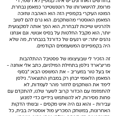
בחודשים האחרונים יש איזה קמפיין לא רשמי, די
מרומז, להישארותו של רוטנשטיינר כמאמן נבחרת.
המוטו העיקרי בקמפיין הזה הוא האהבה שזוכה
המאמן האוסטרי מהשחקנים. הוא גרם להם לשוב
ולהרגיש שייכות לנבחרת, הוא הפך אותה למקצועית
יותר, הוא מקבל החלטות על בסיס אנושי. וגם אנחנו
נהנים יותר: יש רגעים של כדורגל בנבחרת, מה שלא
היה בקמפיינים המשעממים הקודמים.
זה הזכיר לי שבעיצומו של פסטיבל ההתלהבות
מריצ'ארד נילסן בתחילת המילניום, כתב אלי אוחנה -
אז בעל טור במעריב - את המשפט הבא: "בסוף
המאמן הלאומי ייבחן רק במבחן התוצאה". נילסן
לימד את השחקנים לחזור מהר לעמדות, לא
להתמזמז עם הכדור קרוב לשער שלנו, להתקדם עם
פחות מסירות, לא להשתמש בידיים כדי למנוע
עבירות - והוא גם היה איש מקסים - ובשתי הדקות
האחרונות, במשחק המכריע מול אוסטריה בבית, כל