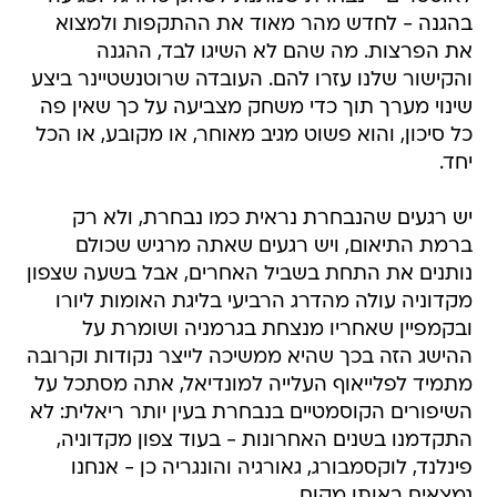
בהגנה - לחדש מהר מאוד את ההתקפות ולמצוא
את הפרצות. מה שהם לא השיגו לבד, ההגנה
והקישור שלנו עזרו להם. העובדה שרוטנשטיינר ביצע
שינוי מערך תוך כדי משחק מצביעה על כך שאין פה
כל סיכון, והוא פשוט מגיב מאוחר, או מקובע, או הכל
יחד.
יש רגעים שהנבחרת נראית כמו נבחרת, ולא רק
ברמת התיאום, ויש רגעים שאתה מרגיש שכולם
נותנים את התחת בשביל האחרים, אבל בשעה שצפון
מקדוניה עולה מהדרג הרביעי בליגת האומות ליורו
ובקמפיין שאחריו מנצחת בגרמניה ושומרת על
ההישג הזה בכך שהיא ממשיכה לייצר נקודות וקרובה
מתמיד לפלייאוף העלייה למונדיאל, אתה מסתכל על
השיפורים הקוסמטיים בנבחרת בעין יותר ריאלית: לא
התקדמנו בשנים האחרונות - בעוד צפון מקדוניה,
פינלנד, לוקסמבורג, גאורגיה והונגריה כן - אנחנו
נמצאים באותו מקום.