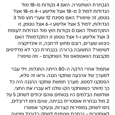
הנבחרת השתפרה. האם 4 נקודות מ-18 מול
הגדולות למול 3 מ-18 אצל אלישע ו-4 מ-18 אצל
גוטמן, זה שיפור? האם ספיגת 12 שערי חוץ מול 3
הגדולות, למול 5 אצל אלישע ו-6 אצל גוטמן, זו
התקדמות? האם 0 נקודות חוץ מול הגדולות לעומת
3 אצל אלישע ו-1 אצל גוטמן זו התקדמות? האם
כיבוש שערים, רובם מחוץ לרחבה, זו אינדיקציה
לשיפור? התשובה ברורה: בנבחרת כבר לא מדליפים
מקבוצת הוואטסאפ של השחקנים - וזה שיפור!
אתמול אחרי הדקה ה-80 הייתה התגלות. וילי עבר
למערך של ארבעה שחקני הגנה. וראו זה פלא,
הפסקנו לספוג. מערך חמשת שחקני ההגנה היה כל
כך מיותר כששחקני הקו שלנו לא עברו את החצי,
ושלושת הבלמים היו בטוחים שהם יכולים לשחק 5 על
2 מול נבחרת אוסטרית בביתה, שהם ניסו דריבלים,
ניסו לשחק במסירות קצרות, ובעיקר אפשרו
לאוסטרים - נבחרת שנותנת לשחק כדורגל ופגיעה