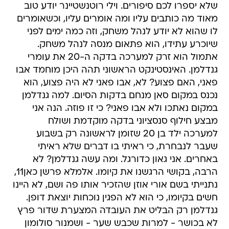
שלא יספרו לכם סיפורים. וילי רוטנשטיינר יודע טוב
מאוד מה כותבים עליו ומה אומרים עליו, וכשאומרים
לו שהוא לא יודע לנהל משחק, וזה כמה ימים לפני
שיוכרע עתידו, הוא פתאום מנסה לנהל משחק.
אתמול הוא זרק למערכה בדקה ה-20 את עומרי
גנדלמן. האינסטינקט הראשוני תהה היכן מוחמד אבו
פאני, האם פצוע? לא, אבו פאני לא היה פצוע, הוא
נכנס במקום סאן מנחם בדקות הסיום. למה גנדלמן
במקום נאתכו ולא אבו פאני? כי זו פוזה. הנה אני
מבצע חילוף סנסציוני בדקה מוקדמת ושולח
למערכה ילד בן 20 שזומן לראשונה רק בשבוע
שעבר לנבחרת, כי ראיתי בו דברים שלא ראיתי
באחרים. אני גאון כדורגל. ומה עשה גנדלמן? לא
הרבה, בקושי הרגשנו את קיומו. אלמלא פרשן כאן11,
נתנייתי בשם אורי אוזן שהזכיר אותו פה ושם, לא היינו
חשים בקיומו, כי הוא לא הפגין נוכחות יוצאת דופן.
גנדלמן רק הבליט את העובדה המצערת שדור פרץ
לא בכושר - למרות שכבש שער - ושמנור סולומון