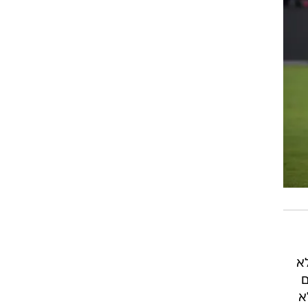
א
ם
תגובה לא