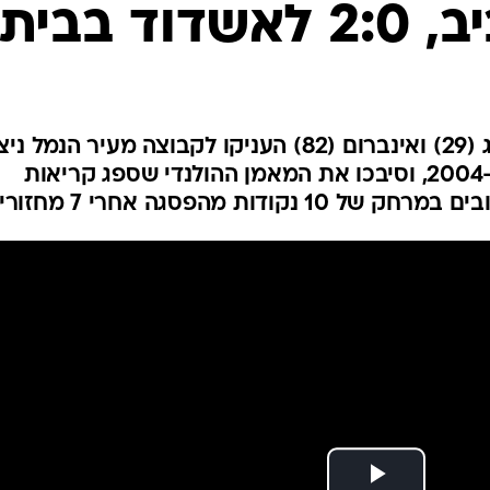
ד בבית
ענפים נוספים
לוח שידורים
החידה של ספור
ארכיון מדורים
כתבו לנו
משחקו האחרון של ואן לוון? סבג (29) ואינברום (82) העניקו לקבוצה מעיר הנמל
חוץ ראשון על מכבי תל אביב מ-2004, וסיבכו את המאמן ההולנדי שספג קריאות