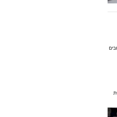
בים
ת