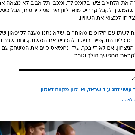
ה את הלחץ ביציעי בלומפילד, ומכבי תל אביב לא מצאה א
 קובאס שהמשיך לקבל קרדיט מואן לוון היה פעיל יחסית, אבל כשל
ליחו למצוא את השוויון.
בחולשתו עם חילופים מאוחרים, שלא נתנו מענה לקיפאון של
כניס כלים התקפיים בניסיון להכריע את המשחק, וחגג שער נו
יצחון. אם לא די בכך, עידן נחמיאס סיים את המשחק עם
קראת ההמשך הולך וגובר.
ה
עשוי להגיע לישראל, ואן לוון מקווה לאמון
מלאה