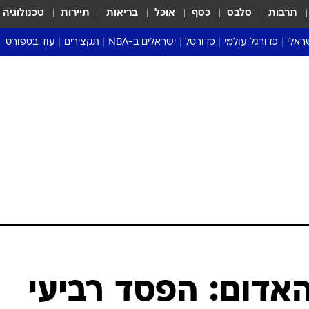
תרבות
סלבס
כסף
אוכל
בריאות
תיירות
טכנולוגיה
ראלי
כדורגל עולמי
כדורסל
ישראלים ב-NBA
תקצירים
עוד בספורט
ליגה אנגלית
ליגת העל
דני אבדיה
מונדיאל 2026
 העל
ליגה ספרדית
דאבל דריבל
NBA
נה
ליגה איטלקית
יורוליג וכדורסל אירופי
טבלאות
ו
ליגה גרמנית
ליגה לאומית
פודקאסטים
ליגה צרפתית
נבחרות ישראל בכדורסל
מסכמים מחזור
שראל
ליגת האלופות
כדורסל נשים
אבא של שבת
ית
הליגה האירופית
מעל הטבעת
דרום אמריקה
סערה בממלכה
טניס
טראש טוק
ספורט אמריקא
אדום: הפסד רביעי
פוקר