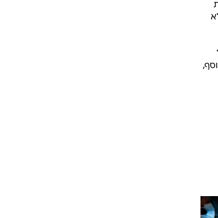
ת
א
סף,