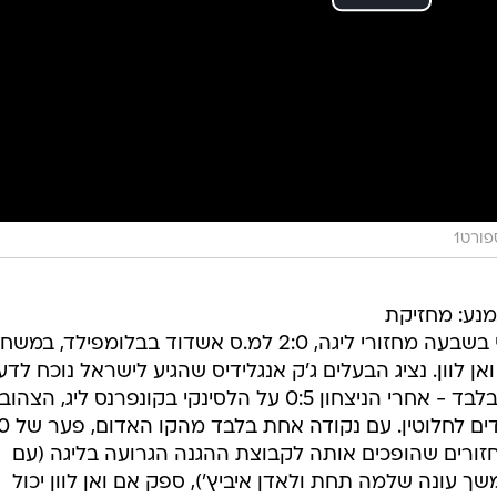
פורט1
מנע: מחזיקת
הגביע נחלה הערב (שני) הפסד רביעי בשבעה מחזורי ליגה, 2:0 למ.ס אשדוד בבלומפילד, במ
ן לוון. נציג הבעלים ג'ק אנגלידיס שהגיע לישראל נוכח לד
שמה שעובד באירופה כנראה מקרי בלבד - אחרי הניצחון 0:5 על הלסינקי בקונפרנס ליג, הצ
שוב חזרו לזירה המקומית ונראו אבודים לחלו
ות מהפסגה ו-13 ספיגות ב-7 מחזורים שהופכים אותה לקבוצת ההגנה הגרועה בליגה (עם
עונה שלמה תחת ולאדן איביץ'), ספק אם ואן לוון יכול