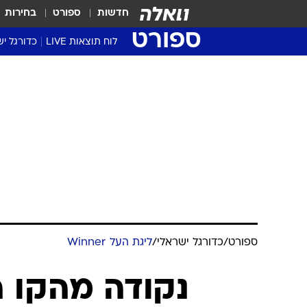
חדשות
ספורט
בחירות
ספורט
לוח תוצאות LIVE
כדורגל יש
ליגת העל Winner
סטט' ליגת
גביע המדי
גביע הטוט
שגרירים
נבחרות י
ליגה לאומ
ליגה א'
ספורט
/
כדורגל ישראלי
/
ליגת העל Winner
נקודה מהקו ה