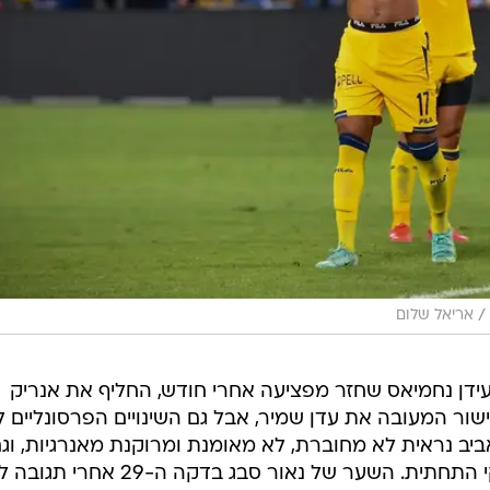
/
אריאל שלום
עידן נחמיאס שחזר מפציעה אחרי חודש, החליף את אנריק
שור המעובה את עדן שמיר, אבל גם השינויים הפרסונליים ל
ביב נראית לא מחוברת, לא מאומנת ומרוקנת מאנרגיות, וג
אשדוד הצליחה לחשוף זאת ממעמקי התחתית. השער של נאור סבג בדקה ה-29 אחרי 