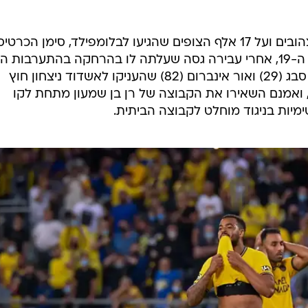
את הערב הרע שעומד לעבור על הצהובים ועל 17 אלף הצופים שהגיעו לבלומפילד, סימן הכרטי
האדום המיותר שספג שרן ייני בדקה ה-19, אחרי עבירה גסה שעלתה לו בהרחקה בהתערבות ה
VAR. אחר כך הגיעו שערים של נאור סבג (29) ואור אינברום (82) שהעניקו לאשדוד ניצחון חוץ
אשון על מכבי תל אביב מאז 2004, ואמנם השאירו את הקבוצה של רן בן שמעון מתחת לקו
מיות בניגוד מוחלט לקבוצה הביתית.