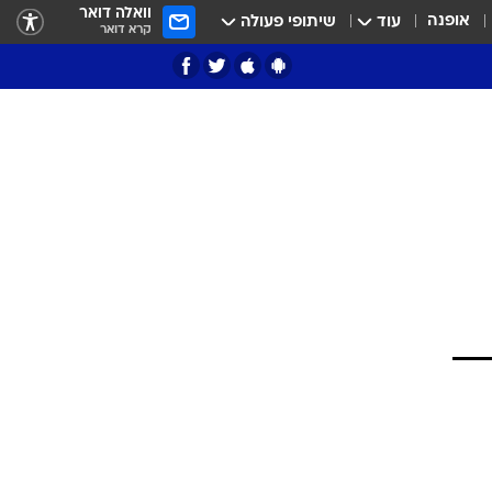
וואלה דואר
אופנה
עוד
שיתופי פעולה
קרא דואר
ציון 3
דאבל דריבל
י