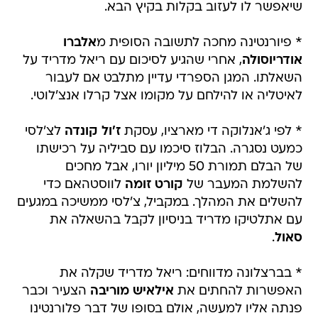
שיאפשר לו לעזוב בקלות בקיץ הבא.
* פיורנטינה מחכה לתשובה הסופית מ
אלברו
אודריוסולה
, אחרי שהגיע לסיכום עם ריאל מדריד על
השאלתו. המגן הספרדי עדיין מתלבט אם לעבור
לאיטליה או להילחם על מקומו אצל קרלו אנצ'לוטי.
* לפי ג'אנלוקה די מארציו, עסקת
ז'ול קונדה
לצ'לסי
כמעט נסגרה. הבלוז סיכמו עם סביליה על רכישתו
של הבלם תמורת 50 מיליון יורו, אבל מחכים
להשלמת המעבר של
קורט זומה
לווסטהאם כדי
להשלים את המהלך. במקביל, צ'לסי ממשיכה במגעים
עם אתלטיקו מדריד בניסיון לקבל בהשאלה את
סאול
.
* בברצלונה מדווחים: ריאל מדריד שקלה את
האפשרות להחתים את
אילאיש מוריבה
הצעיר וכבר
פנתה אליו למעשה, אולם בסופו של דבר פלורנטינו