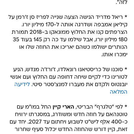
לזה".
* ריאל מדריד הגישה הצעה שנייה לפריז סן ז'רמן על
קיליאן אמבפה ושדרגה אותה ל-170 מיליון יורו.
הצרפתים קנו את החלוץ ממונאקו ב-2018 תמורת
180 מיליון יורו, אבל שילמו עד כה רק 145 בעוד 35
הנותרים ישולמו כשהם יאריכו את החוזה שלו או
ימכרו אותו.
* סוכנו של כריסטיאנו רונאלדו, ז'ורז'ה מנדש, הגיע
לטורינו כדי לקיים שיחה דחופה עם החלוץ ועם אנשי
יובנטוס ולקדם את מעברו למנצ'סטר סיטי.
לידיעה
המלאה
* לפי "טלגרף" הבריטי,
הארי קיין
החל במו"מ עם
טוטנהאם על חוזה חדש ומשודרג, במסגרתו ירוויח
כ-400 אלף ליש"ט לשבוע ויחתום עד 2027. יחד עם
זאת, קיין דורש שהחוזה החדש יכלול סעיף שחרור