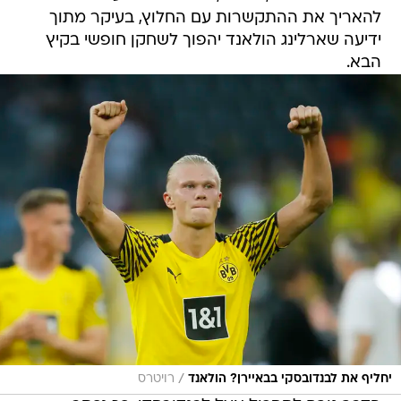
הבא.
/
יחליף את לבנדובסקי בבאיירן? הולאנד
רויטרס
הדבר גורם לתסכול אצל לבנדובסקי, כך נכתב
בידיעה, כאשר גם הפולני מודע לשמועות הבלתי