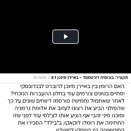
/
תקציר: בורוסיה דורטמונד - באיירן מינכן 3:1
ספורט1
האם הרומן בין באיירן מינכן לרוברט לבנדובסקי
יסתיים בטונים צורמים עוד בחלון ההעברות הנוכחי?
לאחר שאתמול (חמישי) פורסמו דיווחים שונים על כך
שהפולני הביע את רצונו לעזוב את אלופת גרמניה
וסוכנו פיני זהבי אף הציע אותו לצ'לסי עוד לפני שזו
החתימה את רומלו לוקאקו, ב"בילד" הסבירו את
הסיטואציה בין השחקן למועדון.
לפי כלי התקשורת הגרמני, לבנדובסקי וזהבי ממתינים