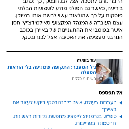
פוסקות על כך שהולאנד עשוי לרשת אותו במינכן.
עצם העובדה שהמנהל המקצועי סאילמידצ'יץ' חסן
אישר בפומבי את ההתעניינות של באיירן בכוכב
הנורבגי מעצימה את האכזבה אצל לבנדובסקי.
עוד בוואלה
גיל המעבר: התקופה שמגיעה בלי הוראות
הפעלה
בשיתוף כללית
אל תפספס
העברות בעולם, 19.8: "לבנדובסקי ביקש לעזוב את
באיירן"
סופ"ש בגרמניה: לייפציג מחפשת נקודות ראשונות,
דורטמונד בפרייבורג
ככה הופכים טיול משפחתי בחו"ל לחויה מגבשת
בלתי נשכחת