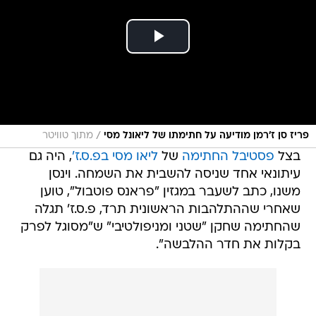
/
פריז סן ז'רמן מודיעה על חתימתו של ליאונל מסי
מתוך טוויטר
בצל
פסטיבל החתימה
של
ליאו מסי בפ.ס.ז'
, היה גם
עיתונאי אחד שניסה להשבית את השמחה. וינסן
משנו, כתב לשעבר במגזין "פראנס פוטבול", טוען
שאחרי שההתלהבות הראשונית תרד, פ.ס.ז' תגלה
שהחתימה שחקן "שטני ומניפולטיבי" ש"מסוגל לפרק
בקלות את חדר ההלבשה".