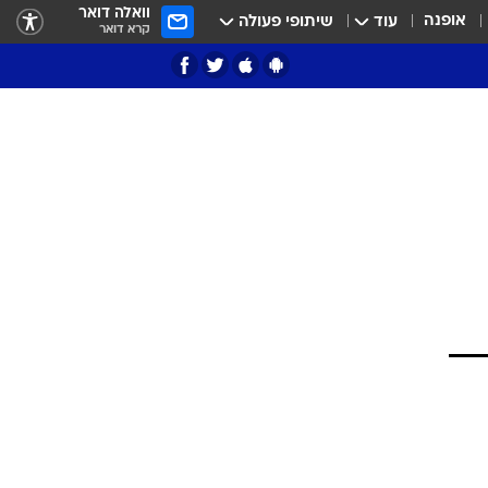
וואלה דואר
אופנה
עוד
שיתופי פעולה
קרא דואר
ציון 3
דאבל דריבל
י