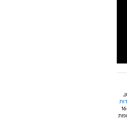
רוגבי וקריקט
גולף
ביליארד
תקצירים
,
, מול דנבר זה נראה הרבה פחות טוב. מדר עלה שוב מהספסל ושוב הסתפק ב-16
 לעומת