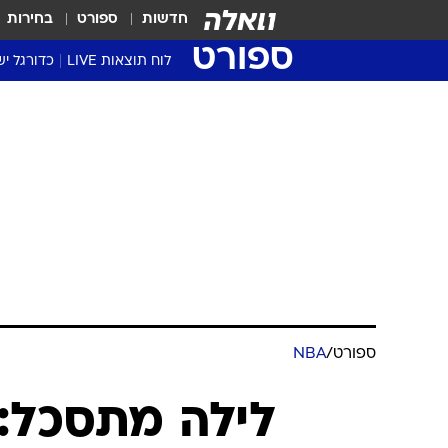
חדשות
ספורט
בחירות
ספורט
לוח תוצאות LIVE
כדורגל יש
ליגת העל Winner
סטט' ליגת
גביע המדי
גביע הטוט
שגרירים
נבחרות י
ליגה לאומ
ליגה א'
ספורט
/
NBA
לילה מתסכל: 