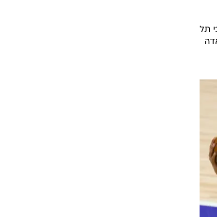
י תל
ון (2) וקיילב אגאדה