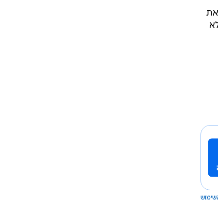
את
 למלא
שימוש