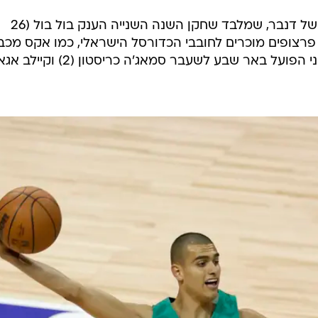
מדר התקשה מול הפיזיות של הסגל של דנבר, שמלבד שחקן השנה השנייה הענק בול בול (26
 גם כמה פרצופים מוכרים לחובבי הכדורסל הישראלי, כמו אקס מכב
אביב טאריק בלאק (4 נקודות) ושחקני הפועל באר שבע לשעבר סמאג'ה כריסט