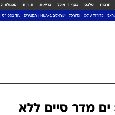
תרבות
סלבס
כסף
אוכל
בריאות
תיירות
טכנולוגיה
ראלי
כדורגל עולמי
כדורסל
ישראלים ב-NBA
תקצירים
עוד בספורט
ליגה אנגלית
ליגת העל
דני אבדיה
מונדיאל 2026
 העל
ליגה ספרדית
דאבל דריבל
NBA
נה
ליגה איטלקית
יורוליג וכדורסל אירופי
טבלאות
ו
ליגה גרמנית
ליגה לאומית
פודקאסטים
ליגה צרפתית
נבחרות ישראל בכדורסל
מסכמים מחזור
שראל
ליגת האלופות
כדורסל נשים
אבא של שבת
ית
הליגה האירופית
מעל הטבעת
דרום אמריקה
סערה בממלכה
טניס
טראש טוק
ספורט אמריקא
ים מדר סיים ללא
פוקר