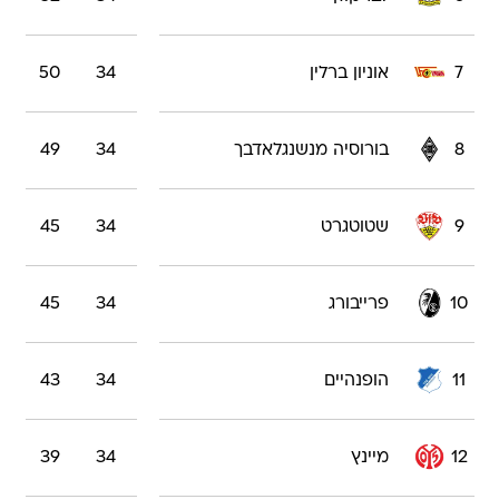
7
אוניון ברלין
34
50
8
בורוסיה מנשנגלאדבך
34
49
9
שטוטגרט
34
45
10
פרייבורג
34
45
11
הופנהיים
34
43
12
מיינץ
34
39