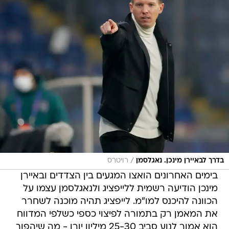
/
בדרך לבאיירן מינכן. נאגלסמן
רויטרס
בימים האחרונים הואצו המגעים בין הצדדים ובאיירן
מינכן הודיעה רשמית ללייפציג ולנאגלסמן עצמו על
הכוונה להיכנס למו"מ. לייפציג תהיה מוכנה לשחרר
את המאמן רק בתמורה לפיצוי כספי כשלפי המדווח
הוא אמור לנוע סביב 25-30 מיליון יורו - מה שיהפוך