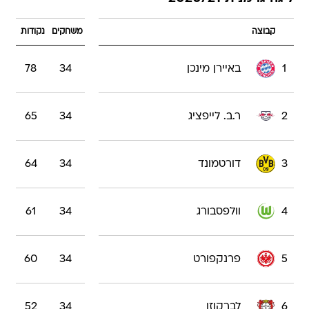
קבוצה
משחקים
נקודות
1
באיירן מינכן
34
78
2
ר.ב. לייפציג
34
65
3
דורטמונד
34
64
4
וולפסבורג
34
61
5
פרנקפורט
34
60
6
לברקוזן
34
52