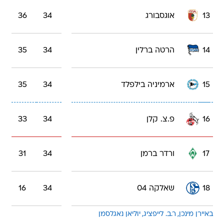
13
אוגסבורג
34
36
14
הרטה ברלין
34
35
15
ארמיניה בילפלד
34
35
16
פ.צ. קלן
34
33
17
ורדר ברמן
34
31
18
שאלקה 04
34
16
באיירן מינכן
ר.ב. לייפציג
יוליאן נאגלסמן