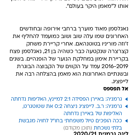
אותו ל"מאמן היקר בעולם".
נאגלסמן מאוד מוערך ברחבי אירופה ובחודשים
האחרונים שמו עלה שוב ושוב כמועמד להחליף את
ז'וזה מוריניו בטוטנהאם. אחרי קריירת משחק
קצרצרה שנקטעה כבר כשהיה בן 21, נאגלסמן פצח
בקריירת אימון במחלקת הנוער של הופנהיים. בשנים
2016-2019 עמד על הקווים של הקבוצה הבוגרת
ובשנתיים האחרונות הוא מאמן בהצלחה רבה את
לייפציג.
אל תפספס
גרמניה: באיירן הפסידה 2:1 למיינץ, האליפות נדחתה
גרמניה: ר.ב. לייפציג ניצחה 0:2 את שטוטגרט,
האליפות של באיירן נדחתה
ככה הופכים טיול משפחתי בחו"ל לחויה מגבשת
בלתי נשכחת
ליגה גרמנית 2020/21