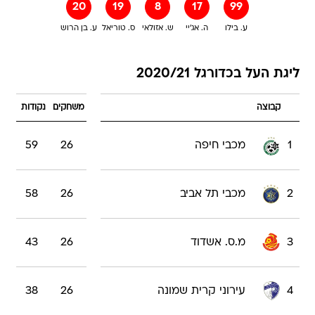
20
19
8
17
99
ע. בילו
ה. אג'יי
ש. אזולאי
ס. טוריאל
ע. בן הרוש
ליגת העל בכדורגל 2020/21
קבוצה
משחקים
נקודות
1
מכבי חיפה
26
59
2
מכבי תל אביב
26
58
3
מ.ס. אשדוד
26
43
4
עירוני קרית שמונה
26
38