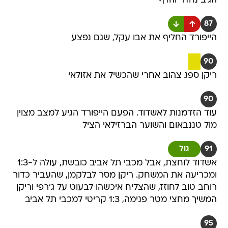
הגיב נהדר והדף
87
הייפורד החליף את אבו עקל, שגם נפצע
90
ריקן ספג צהוב אחרי שהכשיל את אזולאי
90
עוד הזדמנות לאשדוד. הפעם הייפורד הגיע למצב מצוין
מול טננבאום והשוער הברזילאי הציל
91
גול
אשדוד לוחצת, אבל מכבי תל אביב כובשת, עולה ל-1:3
ומכריעה את המשחק. ריקן מסר לבלקמן, שהעביר כדור
רוחב טוב לחוזז, שהצליח איכשהו לבעוט על ג'רפי וריקן
המשיך מחצי מטר פנימה, 1:3 קריטי למכבי תל אביב
95