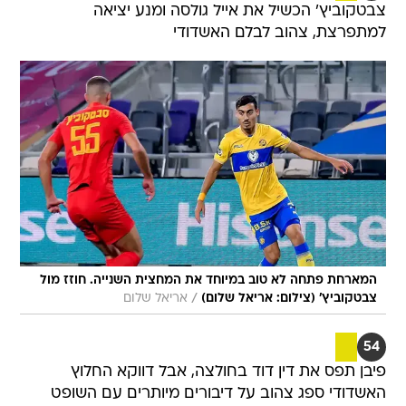
צבטקוביץ' הכשיל את אייל גולסה ומנע יציאה
למתפרצת, צהוב לבלם האשדודי
המארחת פתחה לא טוב במיוחד את המחצית השנייה. חוזז מול
/
צבטקוביץ' (צילום: אריאל שלום)
אריאל שלום
54
פיבן תפס את דין דוד בחולצה, אבל דווקא החלוץ
האשדודי ספג צהוב על דיבורים מיותרים עם השופט