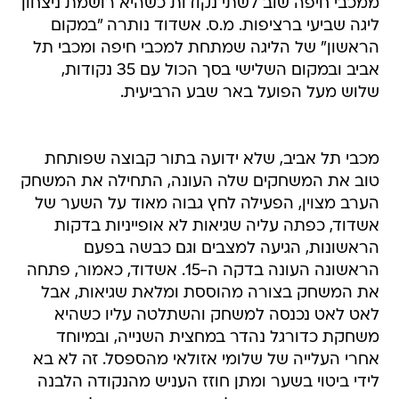
ממכבי חיפה שוב לשתי נקודות כשהיא רושמת ניצחון
ליגה שביעי ברציפות. מ.ס. אשדוד נותרה "במקום
הראשון" של הליגה שמתחת למכבי חיפה ומכבי תל
אביב ובמקום השלישי בסך הכול עם 35 נקודות,
שלוש מעל הפועל באר שבע הרביעית.
מכבי תל אביב, שלא ידועה בתור קבוצה שפותחת
טוב את המשחקים שלה העונה, התחילה את המשחק
הערב מצוין, הפעילה לחץ גבוה מאוד על השער של
אשדוד, כפתה עליה שגיאות לא אופייניות בדקות
הראשונות, הגיעה למצבים וגם כבשה בפעם
הראשונה העונה בדקה ה-15. אשדוד, כאמור, פתחה
את המשחק בצורה מהוססת ומלאת שגיאות, אבל
לאט לאט נכנסה למשחק והשתלטה עליו כשהיא
משחקת כדורגל נהדר במחצית השנייה, ובמיוחד
אחרי העלייה של שלומי אזולאי מהספסל. זה לא בא
לידי ביטוי בשער ומתן חוזז העניש מהנקודה הלבנה