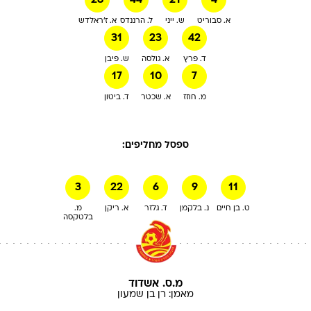
28
44
21
4
א. סבוריט
ש. ייני
ל. הרננדס
א. ז'ראלדש
31
23
42
ד. פרץ
א. גולסה
ש. פיבן
17
10
7
מ. חוזז
א. שכטר
ד. ביטון
ספסל מחליפים:
3
22
6
9
11
ט. בן חיים
נ. בלקמן
ד. גלזר
א. ריקן
מ.
בלטקסה
מ.ס. אשדוד
מאמן:
רן
בן שמעון