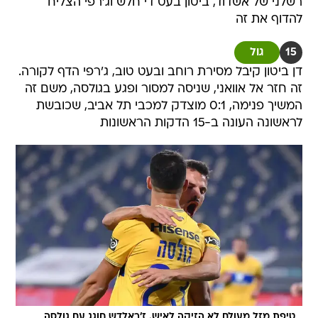
רשלני של אשדוד, ביטון בעט די חלש וג'רפי הצליח
להדוף את זה
15
גול
דן ביטון קיבל מסירת רוחב ובעט טוב, ג'רפי הדף לקורה.
זה חזר אל אוואני, שניסה למסור ופגע בגולסה, משם זה
המשיך פנימה, 0:1 מוצדק למכבי תל אביב, שכובשת
לראשונה העונה ב-15 הדקות הראשונות
טיפת מזל מעולם לא הזיקה לאיש. ז'ראלדש חוגג עם גולסה