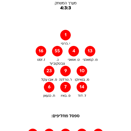
מערך המשחק
4:3:3
1
י. ג'רפי
16
55
4
13
מ. קמאהני
ט. אוואני
נ.
ז. זסנו
צבטקוביץ'
23
9
10
מ. בגאיוקו
ר. גורדנה
פ. אבו עקל
6
7
14
ד. דוד
פ. באיו
ח. כנעאן
ספסל מחליפים: