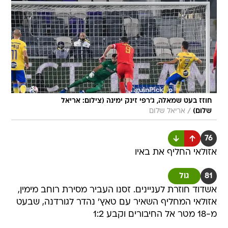
חוזז בעט שמאלה, ג'רפי זינק ימינה (צילום: אריאל
/
שלום)
אריאל שלום
76
אזולאי החליף את באיו
81
גול
אשדוד חוזרת לעניינים. זסנו העביר מסירת רוחב מימין,
אזולאי המחליף השאיר עם טאץ' נהדר לגורדנה, שבעט
מ-18 מטר אל החיבורים וקבע 1:2