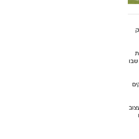
ק
ת
שבו
ים
צוב