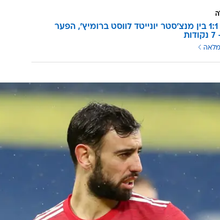
ה
אנגליה: 1:1 בין מנצ'סטר יונייטד לווסט ברומיץ', הפער
ות
מלאה