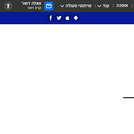
וואלה דואר
אופנה
עוד
שיתופי פעולה
קרא דואר
ציון 3
דאבל דריבל
י