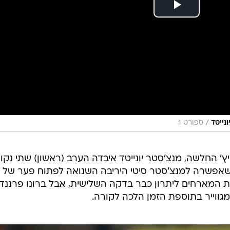
/
ספורט 1
ץ' החלשה, מנצ'סטר יונייטד איבדה הערב (ראשון) שתי נקו
וד, תוצאה שאפשרה למנצ'סטר סיטי היריבה השנואה לפתוח פער של
ת המארחים ליתרון כבר בדקה השלישית, אבל ברונו פרננד