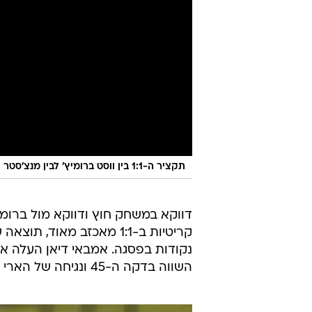
תקציר ה-1:1 בין ווסט ברומיץ' לבין מנצ'סטר יונייטד
דווקא במשחק חוץ ודווקא מול ברומי
קריטיות ב-1:1 מאכזב מא
נקודות בפסגה. אמבאי דיאן העלה א
השווה בדקה ה-45 ונגיחה של הארי מגווייר בתוספת הזמן הלכה לקורה.