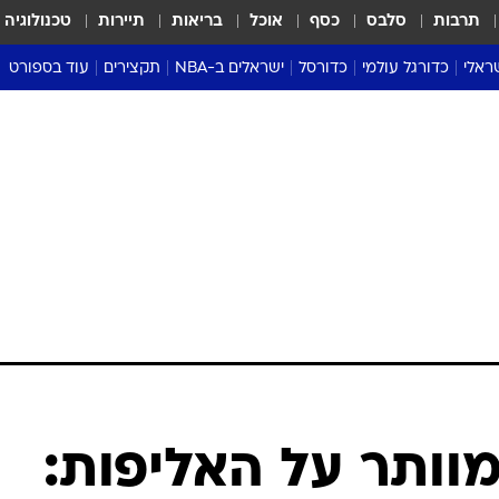
תרבות
סלבס
כסף
אוכל
בריאות
תיירות
טכנולוגיה
ראלי
כדורגל עולמי
כדורסל
ישראלים ב-NBA
תקצירים
עוד בספורט
ליגה אנגלית
ליגת העל
דני אבדיה
מונדיאל 2026
 העל
ליגה ספרדית
דאבל דריבל
NBA
נה
ליגה איטלקית
יורוליג וכדורסל אירופי
טבלאות
ו
ליגה גרמנית
ליגה לאומית
פודקאסטים
ליגה צרפתית
נבחרות ישראל בכדורסל
מסכמים מחזור
שראל
ליגת האלופות
כדורסל נשים
אבא של שבת
ית
הליגה האירופית
מעל הטבעת
דרום אמריקה
סערה בממלכה
טניס
טראש טוק
ספורט אמריקא
וותר על האליפות:
פוקר