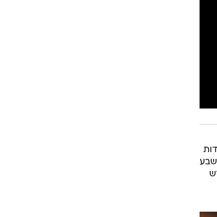
רוגבי וקריקט
גולף
ביליארד
תקצירים
דות
 שבע
ש