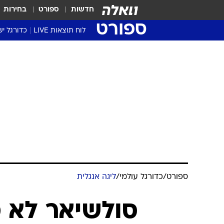
חדשות
ספורט
בחירות
ספורט
לוח תוצאות LIVE
כדורגל יש
ליגת העל Winner
סטט' ליגת
גביע המדי
גביע הטוט
שגרירים
נבחרות י
ליגה לאומ
ליגה א'
ספורט
/
כדורגל עולמי
/
ליגה אנגלית
סולשיאר לא מ